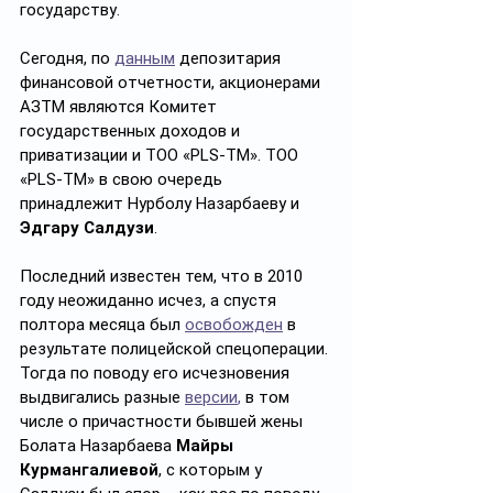
государству.
Сегодня, по 
данным
 депозитария 
финансовой отчетности, акционерами 
АЗТМ являются Комитет 
государственных доходов и 
приватизации и ТОО «PLS-TM». ТОО 
«PLS-TM» в свою очередь 
принадлежит Нурболу Назарбаеву и 
Эдгару Салдузи
.
Последний известен тем, что в 2010 
году неожиданно исчез, а спустя 
полтора месяца был 
освобожден
 в 
результате полицейской спецоперации. 
Тогда по поводу его исчезновения 
выдвигались разные 
версии
,
 в том 
числе о причастности бывшей жены 
Болата Назарбаева 
Майры 
Курмангалиевой
, с которым у 