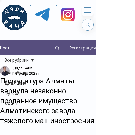
Регистрация
Пост
Все рубрики
Дядя Ваня
Все рубрики
18 февр. 2025 г.
Прокуратура Алматы
Дядя Ваня
вернула незаконно
Футбол
проданное имущество
КФФ
Алматинского завода
тяжелого машиностроения