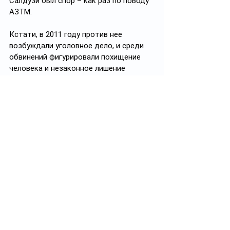
Салдузи был спор – как раз по поводу 
АЗТМ.
Кстати, в 2011 году против нее 
возбуждали уголовное дело, и среди 
обвинений фигурировали похищение 
человека и незаконное лишение 
свободы. Позже оно было закрыто, в 
2022-м 
возобновлено
,
 но до 
логического завершения так и не 
дошло.
#политика
#политикаКазахстана
#бизнес
#суд
Подписывайтесь на 
https://t.me/politprosvet_kz
Смотреть все
Похожие посты