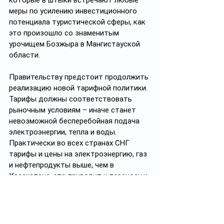
которые в штыки встречают любые 
меры по усилению инвестиционного 
потенциала туристической сферы, как 
это произошло со знаменитым 
урочищем Бозжыра в Мангистауской 
области.
Правительству предстоит продолжить 
реализацию новой тарифной политики. 
Тарифы должны соответствовать 
рыночным условиям – иначе станет 
невозможной бесперебойная подача 
электроэнергии, тепла и воды. 
Практически во всех странах СНГ 
тарифы и цены на электроэнергию, газ 
и нефтепродукты выше, чем в 
Казахстане, это приводит к перекосу и 
дисбалансу в нашей экономике. Такова 
реальность, и мы не должны ее 
скрывать.