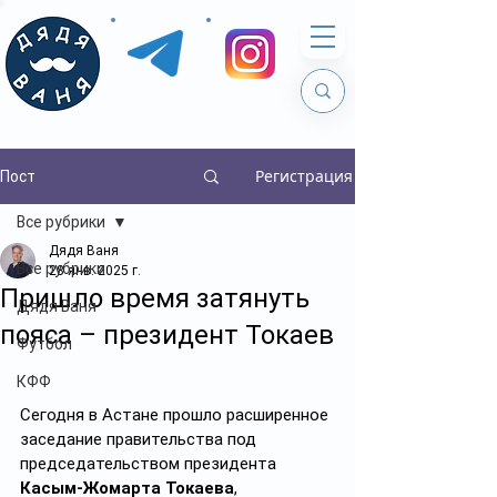
Регистрация
Пост
Все рубрики
Дядя Ваня
Все рубрики
28 янв. 2025 г.
Пришло время затянуть
Дядя Ваня
пояса – президент Токаев
Футбол
КФФ
Сегодня в Астане прошло расширенное 
заседание правительства под 
председательством президента 
Касым-Жомарта Токаева
, 