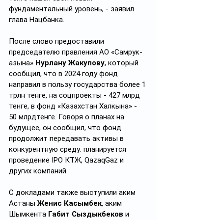
фундаментальный уровень, - заявил 
глава Нацбанка.
После слово предоставили 
председателю правления АО «Самрук-
Қазына» 
Нурлану Жакупову
, который 
сообщил, что в 2024 году фонд 
направил в пользу государства более 1 
трлн тенге, на соцпроекты - 427 млрд 
тенге, в фонд «Казахстан Халкына» - 
50 млрдтенге. Говоря о планах на 
будущее, он сообщил, что фонд 
продолжит передавать активы в 
конкурентную среду: планируется 
проведение IPO КТЖ, QazaqGaz и 
других компаний. 
С докладами также выступили аким 
Астаны 
Женис Касымбек
, аким 
Шымкента 
Габит
Сыздыкбеков
 и 