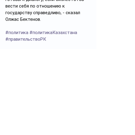
вести себя по отношению к 
государству справедливо, - сказал 
Олжас Бектенов.
#политика
#политикаКазахстана
#правительствоРК
Подписывайтесь на 
https://t.me/politprosvet_kz
Смотреть все
Похожие посты