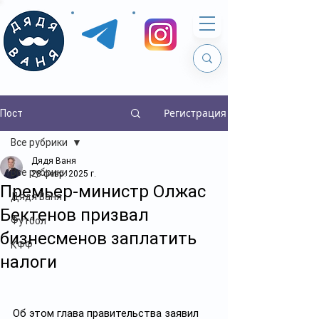
Регистрация
Пост
Все рубрики
Дядя Ваня
Все рубрики
28 февр. 2025 г.
Премьер-министр Олжас
Дядя Ваня
Бектенов призвал
Футбол
бизнесменов заплатить
КФФ
налоги
Об этом глава правительства заявил 