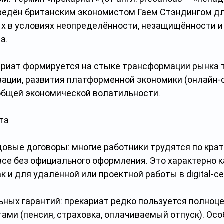
ведён британским экономистом Гаем Стэндингом дл
ых в условиях неопределённости, незащищённости и
а.
ариат формируется на стыке трансформации рынка т
ации, развития платформенной экономики (онлайн-с
 общей экономической волатильности.
та
овые договоры: многие работники трудятся по кра
все без официального оформления. Это характерно к
ак и для удалённой или проектной работы в digital-с
ьных гарантий: прекариат редко пользуется полноц
ми (пенсия, страховка, оплачиваемый отпуск). Осо