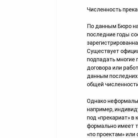
Численность прек
По данным Бюро на
последние годы сос
зарегистрированная
Существует официа
подпадать многие п
договора или работ
данным последних 
общей численности 
Однако неформальн
например, индивид
под «прекариат» в 
формально имеет т
«по проектам» или