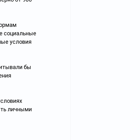
ормам 
е социальные 
ные условия 
читывали бы 
ения 
условиях 
ять личными 