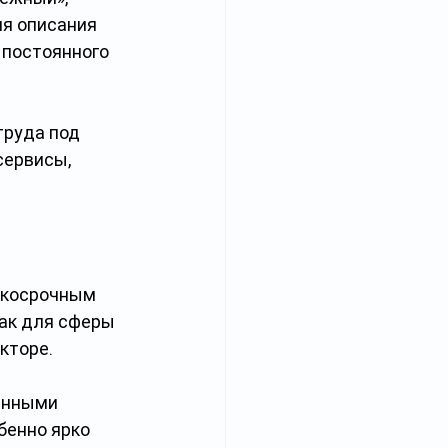
я описания 
 постоянного 
руда под 
ервисы, 
ткосрочным 
ак для сферы 
екторе.
енными 
бенно ярко 