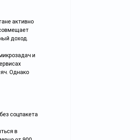
тане активно 
 совмещает 
ный доход.
микрозадач и 
ервисах 
яч. Однако 
)
без соцпакета
ться в 
ерно от 900 