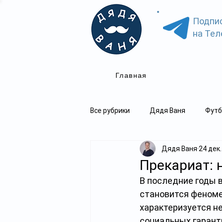
Подпи
на Тел
Главная
Все рубрики
Дядя Ваня
Футб
Дядя Ваня
24 дек.
Прекариат: 
В последние годы в
становится феноме
характеризуется н
социальных гаранти