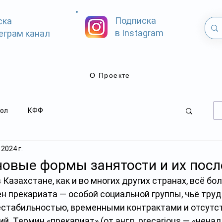
Подписка
ска
в Instagram
еграм канал
О Проекте
ол
КФФ
 2024 г.
новые формы занятости и их пос
 Казахстане, как и во многих других странах, всё б
н прекариата — особой социальной группы, чьё тру
естабильностью, временными контрактами и отсутс
й. Термин «прекариат» (от англ. precarious — «нена