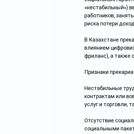
«нестабильный») в
работников, занят
риска потери доход
В Казахстане прек
влиянием цифровиз
фриланс), а также
Признаки прекариа
Нестабильные труд
контрактам или во
услуг и торговли, т
Отсутствие социал
социальными пакета