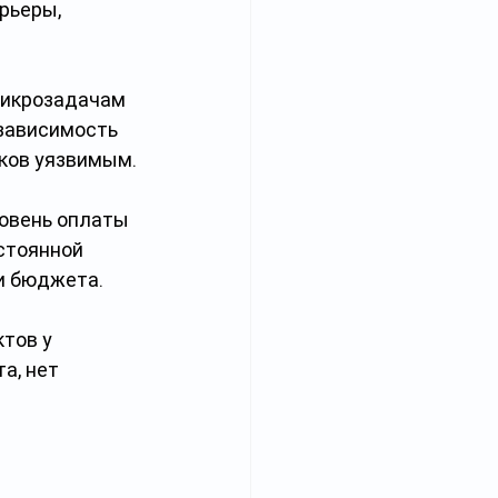
рьеры, 
микрозадачам 
 зависимость 
иков уязвимым.
овень оплаты 
стоянной 
и бюджета.
тов у 
а, нет 