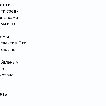
ета и 
ти среди 
ены сами 
ми и пр.
емы, 
спектив. Это 
ьность.
абильным 
 в 
хстане 
ять 