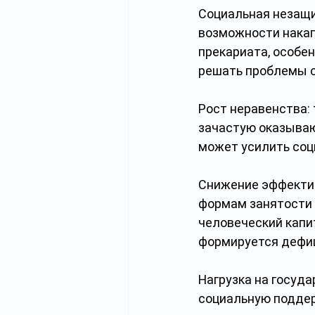
Социальная незащи
возможности накап
прекариата, особе
решать проблемы с
Рост неравенства: 
зачастую оказываю
может усилить соц
Снижение эффектив
формам занятости 
человеческий капит
формируется дефи
Нагрузка на госуд
социальную поддер