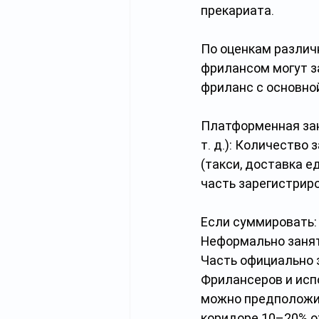
прекариата.
По оценкам различн
фрилансом могут за
фриланс с основной
Платформенная зан
т. д.): Количество
(такси, доставка 
часть зарегистрир
Если суммировать:
Неформально заняты
Часть официально 
Фрилансеров и исп
можно предположит
коридоре 10–20% о