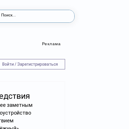
Реклама
Войти / Зарегистрироваться
ледствия
олее заметным 
доустройство 
твием 
дёжный», 