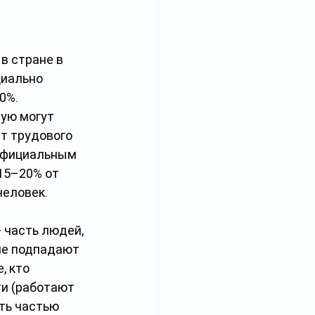
в стране в 
циально 
0%. 
ую могут 
т трудового 
 официальным 
15–20% от 
человек.
 часть людей, 
не подпадают 
, кто 
и (работают 
ть частью 