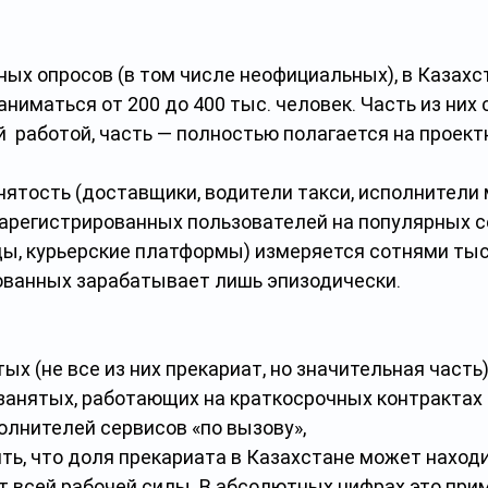
ых опросов (в том числе неофициальных), в Казахс
ниматься от 200 до 400 тыс. человек. Часть из них
  работой, часть — полностью полагается на проект
ятость (доставщики, водители такси, исполнители 
 зарегистрированных пользователей на популярных с
еды, курьерские платформы) измеряется сотнями тыс
ованных зарабатывает лишь эпизодически.
х (не все из них прекариат, но значительная часть
занятых, работающих на краткосрочных контрактах 
олнителей сервисов «по вызову»,
ь, что доля прекариата в Казахстане может находи
т всей рабочей силы. В абсолютных цифрах это прим