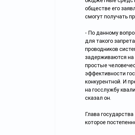
бюджетные средства
обществе его заяв
смогут получать пр
- По данному вопр
для такого запрет
проводников систе
задерживаются на р
простые человечес
эффективности гос
конкурентной. И п
на госслужбу квали
сказал он.
Глава государства
которое постепенно