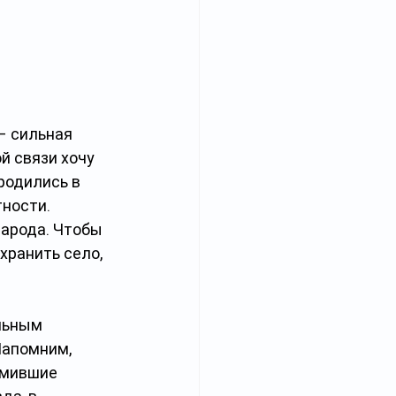
– сильная 
й связи хочу 
родились в 
ности. 
народа. Чтобы 
хранить село, 
льным 
Напомним, 
омившие 