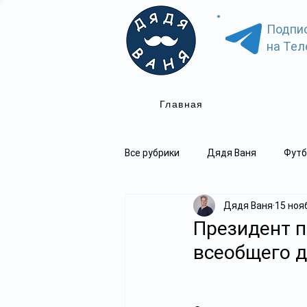
Подпи
на Тел
Главная
Все рубрики
Дядя Ваня
Футб
Дядя Ваня
15 нояб
Президент п
всеобщего 