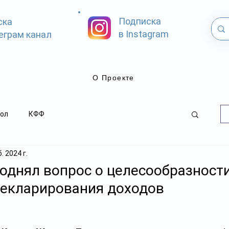
Подписка
ска
в Instagram
еграм канал
О Проекте
ол
КФФ
. 2024 г.
однял вопрос о целесообразност
декларирования доходов