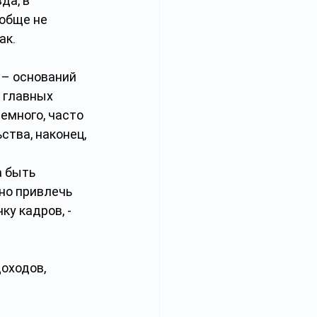
да, в 
обще не 
ак.
– оснований 
 главных 
емного, часто 
тва, наконец, 
 быть 
но привлечь 
у кадров, - 
оходов, 