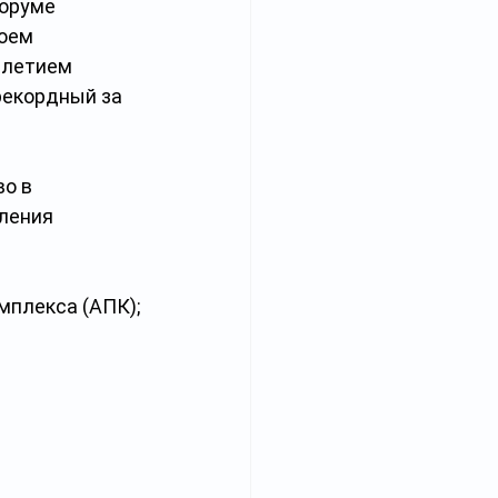
оруме 
оем 
-летием 
рекордный за 
о в 
ления 
мплекса (АПК);