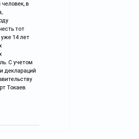
человек, в 
, 
оду 
честь тот 
уже 14 лет 
х 
х 
ь. С учетом 
и деклараций 
авительству 
рт Токаев.