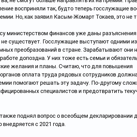
, не смогут больше направлять их на премии. Прав
ление восприняли так, будто теперь госслужащие во
емии. Но, как заявил Касым-Жомарт Токаев, это не т
осу министерством финансов уже даны разъяснения 
а не существует. Госслужащие выступают одними из
мных преобразований в стране. Зарабатывают они н
аботе допоздна. У них тоже есть семьи и обязательс
кие желания и планы. Считаю, что для повышения 
органов оплата труда рядовых сотрудников должна
ремии помогают решать эту задачу. По-другому слож
фицированных специалистов и предотвратить текучк
 также поднял вопрос о всеобщем декларировании д
 внедряется с 2021 года.