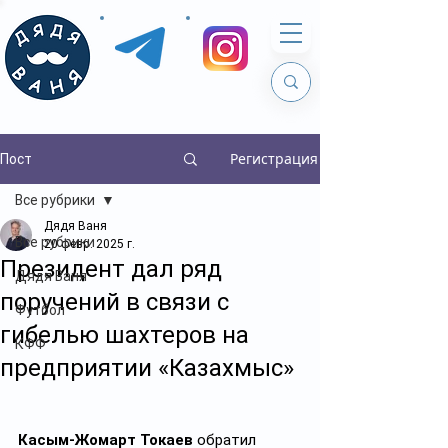
Регистрация
Пост
Все рубрики
Дядя Ваня
Все рубрики
20 февр. 2025 г.
Президент дал ряд
Дядя Ваня
поручений в связи с
Футбол
гибелью шахтеров на
КФФ
предприятии «Казахмыс»
Касым-Жомарт Токаев
 обратил 