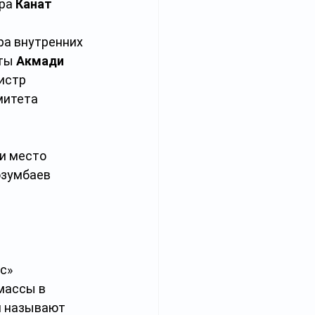
ра 
Канат 
ра внутренних 
ты 
Акмади 
истр 
митета 
и место 
озумбаев 
с» 
массы в 
й называют 