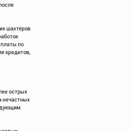
после 
х шахтёров. 
аботок 
ыплаты по 
е кредитов, 
лее острых 
а нечастных 
едующим 