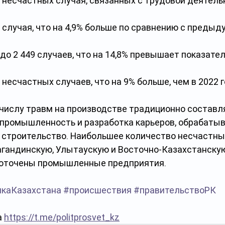
33 несчастных случая, связанных с трудовой деятель
33 случая, что на 4,9% больше по сравнению с преды
т до 2 449 случаев, что на 14,8% превышает показател
0 несчастных случаев, что на 9% больше, чем в 2022 г
 числу травм на производстве традиционно составл
промышленность и разработка карьеров, обрабаты
строительство. Наибольшее количество несчастны
агандинскую, Улытаускую и Восточно-Казахстанскую
доточены промышленные предприятия.
икаКазахстана
#происшествия
#правительствоРК
 
https://t.me/politprosvet_kz