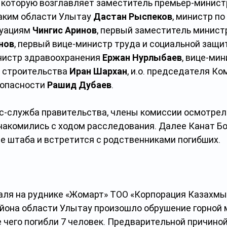
, которую возглавляет заместитель премьер-минист
 аким области Улытау 
Дастан Рыспеков
, министр по 
уациям 
Чингис Аринов
, первый заместитель минист
нов
, первый вице-министр труда и социальной защи
инистр здравоохранения 
Ержан Нурлыбаев
, вице-мин
 строительства 
Иран Шархан
, и.о. председателя Ко
опасности 
Рашид Дубаев
.
с-служба правительства, члены комиссии осмотрел
накомились с ходом расследования. Далее Канат Б
е штаба и встретится с родственниками погибших.
аля на руднике «Жомарт» ТОО «Корпорация Казахмы
йона области Улытау произошло обрушение горной 
е чего погибли 7 человек. Предварительной причино