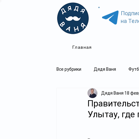
Подпи
на Тел
Главная
Все рубрики
Дядя Ваня
Футб
Дядя Ваня
18 февр
Правительст
Улытау, где