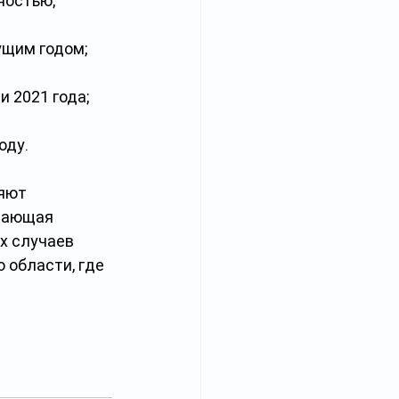
ностью;
дущим годом;
и 2021 года;
оду.
яют 
вающая 
х случаев 
 области, где 