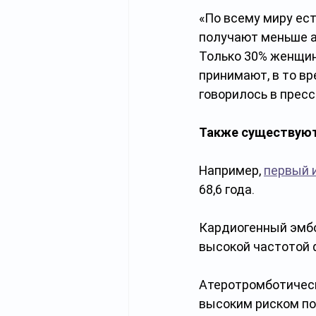
«По всему миру ес
получают меньше а
Только 30% женщин
принимают, в то вр
говорилось в пресс
Также существуют 
Например, 
первый 
68,6 года. 
Кардиогенный эмбо
высокой частотой 
Атеротромботическ
высоким риском пов