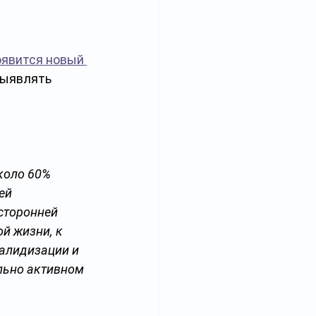
оявится новый 
выявлять 
коло 60% 
ей 
сторонней 
й жизни, к 
алидизации и 
льно активном 