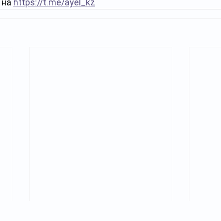
на 
https://t.me/ayel_kz