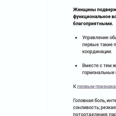
Женщины подверже
функциональное во
благоприятными. 
Управление об
первые такие п
координации. 
Вместе с тем 
гормональные 
К 
первым признак
Головная боль, инт
сонливость; резкая
потоотделения; пар