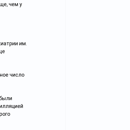
е, чем у 
иатрии им. 
ще 
ное число 
 были 
рилляцией 
рого 