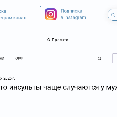
Подписка
ска
в Instagram
еграм канал
О Проекте
ол
КФФ
. 2025 г.
что инсульты чаще случаются у м