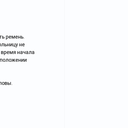
ь ремень. 
льницу не 
 время начала 
 положении 
ловы.