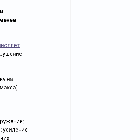
и 
менее 
числяет
арушение 
у на 
акса). 
 
ружение; 
; усиление 
ние 