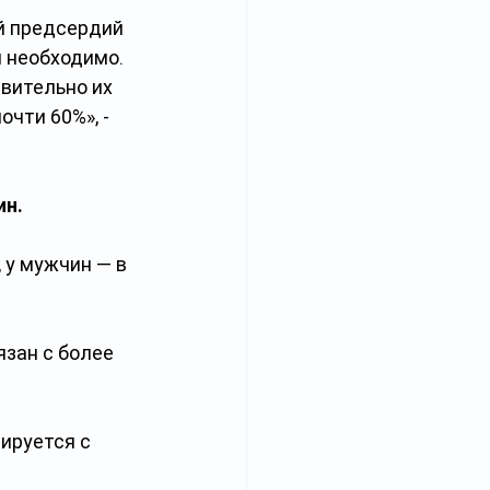
й предсердий 
 необходимо. 
вительно их 
чти 60%», - 
н. 
 у мужчин — в 
зан с более 
ируется с 