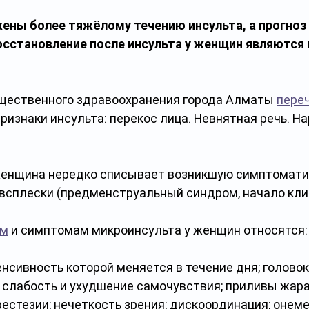
ны более тяжёлому течению инсульта, а прогноз 
сстановление после инсульта у женщин являются 
щественного здравоохранения города Алматы 
пере
ризнаки инсульта: перекос лица. Невнятная речь. Н
женщина нередко списывает возникшую симптоматик
всплески (предменструальный синдром, начало клим
ам
 и симптомам микроинсульта у женщин относятся:
енсивность которой меняется в течение дня; головок
 слабость и ухудшение самочувствия; приливы жара
естезии; нечеткость зрения; дискоординация; онеме