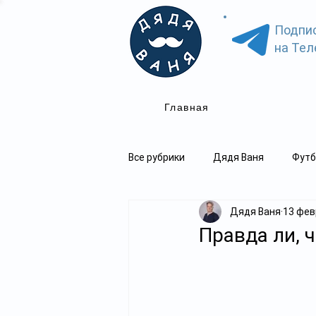
Подпи
на Тел
Главная
Все рубрики
Дядя Ваня
Футб
Дядя Ваня
13 февр
Правда ли, 