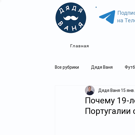
Подпи
на Тел
Главная
Все рубрики
Дядя Ваня
Футб
Дядя Ваня
15 янв.
Почему 19-л
Португалии