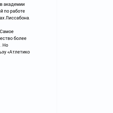
 в академии 
й по работе 
ах Лиссабона.
 Самое 
ество более 
 Но 
зу «Атлетико 