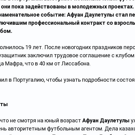
 они пока задействованы в молодежных проектах. 
знаменательное событие: Афуан Даулетулы стал п
ключившим профессиональный контракт со взросл
убом.
полнилось 19 лет. После новогодних праздников пер
узащитник заключил трудовое соглашение с клубом
а Мафра, что в 40 км от Лиссабона.
нил в Португалию, чтобы узнать подробности состо
иты
что не смотря на юный возраст 
Афуан Даулетулы
 у
ень авторитетным футбольным агентом. Дела казахс