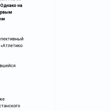
Однако на 
ервым 
ым 
спективный 
 «Атлетико 
явшейся 
же 
танского 