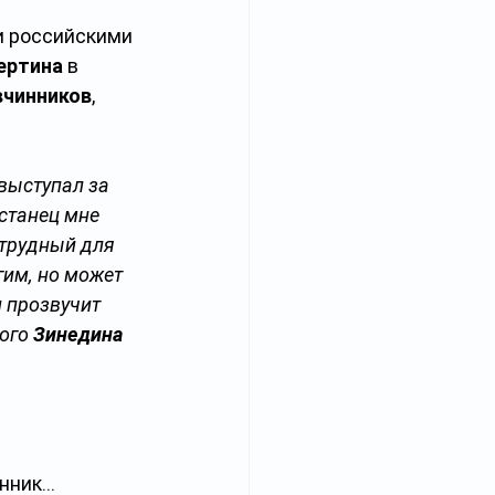
и российскими 
ертина
 в 
вчинников
, 
выступал за 
станец мне 
 трудный для 
им, но может 
 прозвучит 
ого 
Зинедина 
нник… 