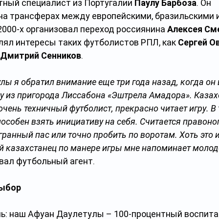
тный специалист из Португалии 
Паулу Барбоза
. Он 
на трансферах между европейскими, бразильскими 
2000-х организовал переход россиянина 
Алексея См
лял интересы таких футболистов РПЛ, как 
Сергей О
Дмитрий Сенников
.
лы я обратил внимание еще три года назад, когда он 
 из пригорода Лиссабона «Эштрела Амадора». Казах
очень техничный футболист, прекрасно читает игру. В
собен взять инициативу на себя. Считается правоног
ранный пас или точно пробить по воротам. Хоть это и
ий казахстанец по манере игры мне напоминает молод
ывал футбольный агент.
выбор
: наш Афуан Даулетулы – 100-процентный воспита