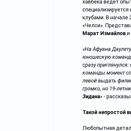
хавбека ведет опы
специализируется 
клубами. В начале 
«Челси». Представ
Марат Измайлов
 и 
«На Афуана Даулету
юношескую команду
сразу приглянулся: 
команды момент спо
левой выдать филиг
громко, но 19-летн
Зидана
»
 - рассказ
Такой непростой 
Любопытная деталь