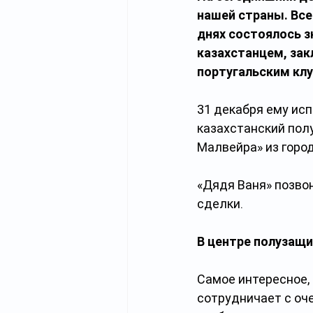
нашей страны. Все
днях состоялось 
казахстанцем, за
португальским кл
31 декабря ему ис
казахстанский пол
Малвейра» из город
«Дядя Ваня» позво
сделки.
В центре полузащ
Самое интересное, 
сотрудничает с оч