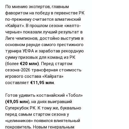
По мнению экспертов, главным 
фаворитом на победу в первенстве РК 
по-прежнему считается алматинский 
«Кайрат». В прошлом сезоне «желто-
черные» показали лучший результат в 
Лиге чемпионов, достойно выступив в 
основном раунде самого престижного 
турнира УЕФА и заработав рекордную 
сумму призовых для команд из РК 
(более 
€20 млн)
. Перед стартом 
сезона-2026 трансферная стоимость 
игрового состава «Кайрата» 
составляет 
€11,95 млн
.
Готов удивить костанайский «Тобол» 
(€9,05 млн
), на днях выигравший 
Суперкубок РК. К тому же, буквально 
перед самым стартом сезона у 
«целинников» появился влиятельный 
покровитель. Новым генеральным 