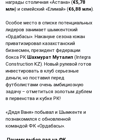
награды столичная «Астана» (
€5,78 
млн
) и семейский «Елимай» (
€6,88 млн
).
Особое место в списке потенциальных 
лидеров занимает шымкентский 
«Ордабасы». Накануне сезона южан 
приватизировал казахстанский 
бизнесмен, президент федерации 
бокса РК 
Шахмурат Муталип 
(Integra 
Construction KZ). Новый рулевой готов 
инвестировать в клуб серьезные 
деньги, но поставил перед 
футболистами очень амбициозную 
задачу – отметиться золотым дублем 
в первенства и кубке РК!
«Дядя Ваня» побывал и Шымкенте и 
познакомился с обновленной 
командой ФК «Ордабасы».
 Почему выбор пал на ФК 