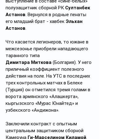
выступление в составе «сине-белых» 
полузащитник сборной РК 
Султанбек 
Астанов
. Вернулся в родные пенаты 
его младший брат - хавбек 
Эльхан 
Астанов
.
Что касается легионеров, то южане в 
межсезонье приобрели нападающего 
таранного типа 
Димитара Миткова
 (Болгария). У него 
приличный коэффициент полезного 
действия на поле. На УТС в последних 
трех контрольных матчах в Белеке 
(Турция) он отметился тремя голами в 
ворота армянского «Алашкерта», 
кыргызского «Мурас Юнайтед» и 
узбекского «Андижона».
Заключили контракт с опытным 
центральным защитником сборной 
Камеруна 
Ги-Марселином Киламой
. 