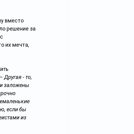
у вместо 
ло решение за 
с 
о их мечта, 
ить 
– 
Другая - то, 
 и заложены 
срочно 
немаленькие 
ю, если бы 
еистами из 