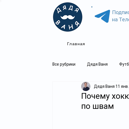
Подпи
на Тел
Главная
Все рубрики
Дядя Ваня
Футб
Дядя Ваня
11 янв.
Почему хокк
по швам