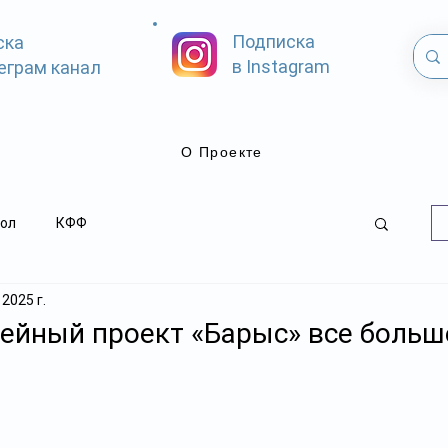
Подписка
ска
в Instagram
еграм канал
О Проекте
ол
КФФ
 2025 г.
ейный проект «Барыс» все больш