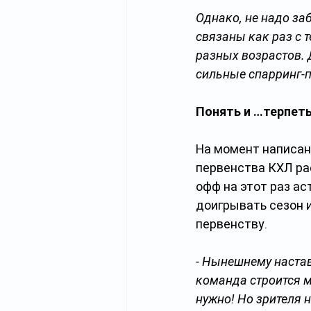
Однако, не надо за
связаны как раз с 
разных возрастов. 
сильные спарринг-п
Понять и …терпеть
На момент написан
первенства КХЛ ра
офф на этот раз а
доигрывать сезон 
первенству.
- Нынешнему настав
команда строится 
нужно! Но зрителя 