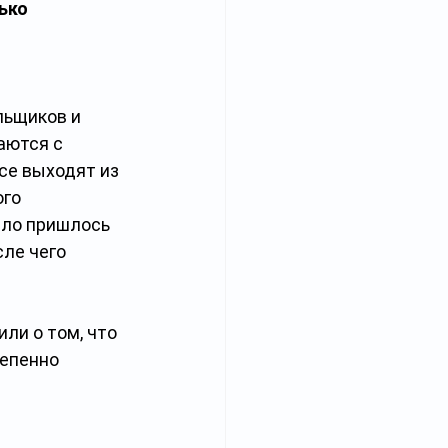
ько 
 
льщиков и 
аются с 
се выходят из 
го 
ело пришлось 
сле чего 
ли о том, что 
епенно 