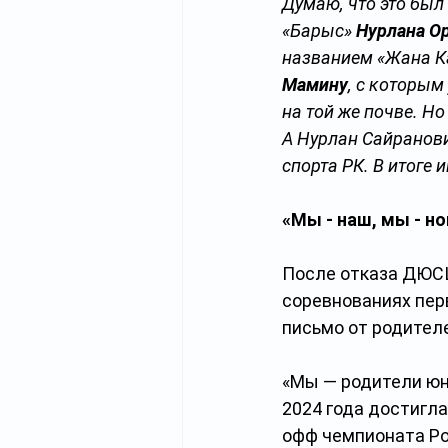
Думаю, что это был
«Барыс» 
Нурлана О
названием «Жана Ка
Мамину
, с которым
на той же почве. Н
А Нурлан Сайранови
спорта РК. В итоге 
«Мы - наш, мы - н
После отказа ДЮСШ
соревнованиях перв
письмо от родителе
«Мы — родители юн
2024 года достигла
офф чемпионата Ро