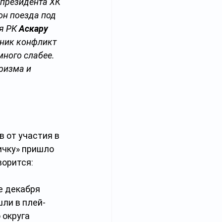
президента ХК 
он поезда под 
я РК 
Аскару 
зник конфликт 
ного слабее. 
ризма и 
 от участия в 
ичку» пришло 
ворится:
е декабря 
шли в плей-
округа 