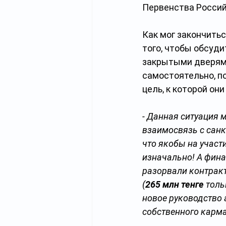
Первенства Росси
Как мог закончить
того, чтобы обсуди
закрытыми дверями
самостоятельно, по
цель, к которой они
- Данная ситуация 
взаимосвязь с сан
что якобы на участи
изначально! А фина
разорвали контракт
(
265 млн тенге
 толь
новое руководство 
собственного карма