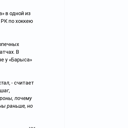
» в одной из 
РК по хоккею 
опечных 
атчах. В 
е у «Барыса» 
стал
, - считает 
 шаг
, 
ороны, почему 
ны раньше, но 