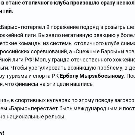
 в стане столичного клуба произошло сразу нескол
ытий.
 «Барыс» потерпел 9 поражение подряд в розыгрыше
оккейной лиги. Вызвало негативную реакцию у боле
детские команды из системы столичного клуба сним
российских соревнований, а «Снежные Барсы» и вов
ой лиги РФ! Мол, у гранда отечественного хоккейно
ьги. Чтобы урегулировать возникшую проблему, в д
у туризма и спорта РК 
Ерболу Мырзабосынову
. По
, что финансы на эти цели нашлись.
ня», в спортивных кулуарах по этому поводу заговори
ием «Барыс» перестает быть международным и пост
 на национальные рельсы.
у!