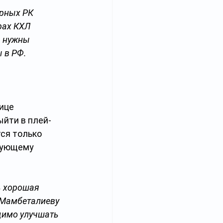
рных РК 
рах КХЛ 
 нужны 
 в РФ. 
ице 
ыйти в плей-
ся только 
дующему 
ь хорошая 
 Мамбеталиеву 
димо улучшать 