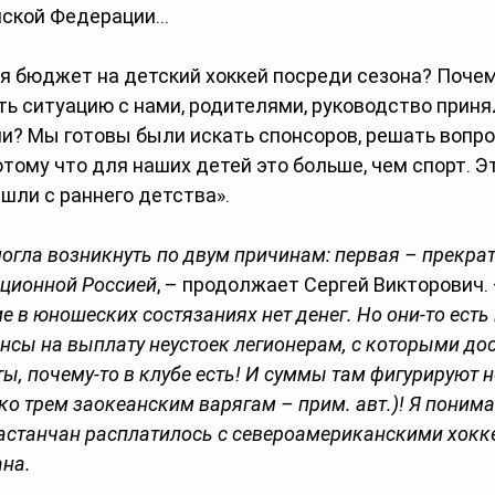
йской Федерации…
ся бюджет на детский хоккей посреди сезона? Почем
ть ситуацию с нами, родителями, руководство приня
? Мы готовы были искать спонсоров, решать вопро
тому что для наших детей это больше, чем спорт. Эт
 шли с раннего детства».
могла возникнуть по двум причинам: первая – прекрат
кционной Россией
, – продолжает Сергей Викторович. 
е в юношеских состязаниях нет денег. Но они-то есть
нсы на выплату неустоек легионерам, с которыми до
ы, почему-то в клубе есть! И суммы там фигурируют 
ко трем заокеанским варягам – прим. авт.)! Я понима
астанчан расплатилось с североамериканскими хокк
на. 