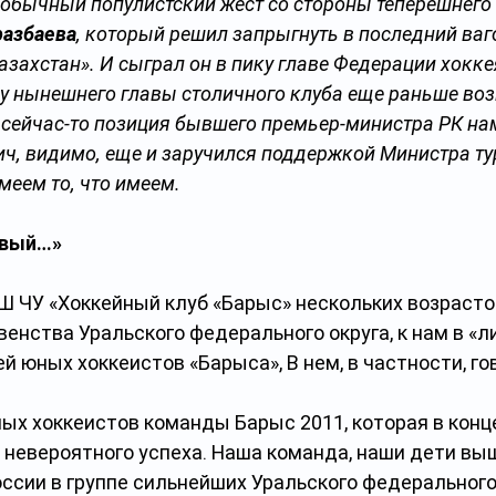
 обычный популистский жест со стороны теперешнего 
разбаева
, который решил запрыгнуть в последний ваг
захстан». И сыграл он в пику главе Федерации хокке
 у нынешнего главы столичного клуба еще раньше во
о сейчас-то позиция бывшего премьер-министра РК нам
ч, видимо, еще и заручился поддержкой Министра ту
имеем то, что имеем.
овый…»
 ЧУ «Хоккейный клуб «Барыс» нескольких возрастов
енства Уральского федерального округа, к нам в «л
й юных хоккеистов «Барыса», В нем, в частности, го
ых хоккеистов команды Барыс 2011, которая в конц
 невероятного успеха. Наша команда, наши дети вы
ссии в группе сильнейших Уральского федерального 