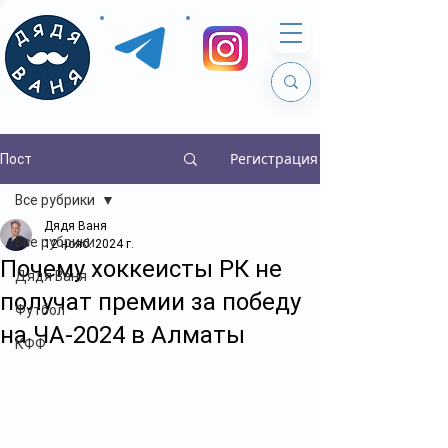
Регистрация
Пост
Все рубрики
Дядя Ваня
Все рубрики
12 нояб. 2024 г.
Почему хоккеисты РК не
Дядя Ваня
получат премии за победу
Футбол
на ЧА-2024 в Алматы
КФФ