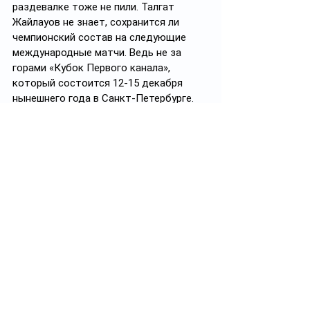
раздевалке тоже не пили. Талгат 
Жайлауов не знает, сохранится ли 
чемпионский состав на следующие 
международные матчи. Ведь не за 
горами «Кубок Первого канала», 
который состоится 12-15 декабря 
нынешнего года в Санкт-Петербурге. 
Помимо сборной РК в традиционном 
турнире выступят хозяева льда, а 
также национальная команда 
Беларуси. Важно другое – в нашей 
стране умеют играть в хоккей и не 
только за деньги.
- Нам не обещали премиальные за 
победу на чемпионате Азии
, - 
подытожил Талгат Жайлауов. – 
Вся 
сборная на этих соревнованиях 
выступала не за деньги, а за честь 
Казахстана. Сам турнир прошел на 