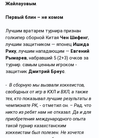
Жайлауовым
.
Первый блин – не комом
Лучшим вратарем турнира признан 
голкипер сборной Китая 
Чен Шифенг
, 
лучшим защитником — японец 
Ишида 
Рику
, лучшим нападающим — 
Евгений 
Рымарев
, набравший 5 (2+3) очков за 
турнир. самым ценным игроком - 
защитник 
Дмитрий Бреус
.
-  В сборную мы вызвали хоккеистов, 
свободных от игр в КХЛ и ВХЛ, а также 
тех, кто показывал лучшие результаты в 
чемпионате РК
, - отметил он. – 
Рад, что 
никто из ребят нам не отказал. Да и для 
приобретения международного опыта 
такой турнир казахстанским 
хоккеистам был полезен. Не хочется 