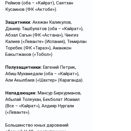
Реймов (оба – «Кайрат), Саятхан 
Кусаинов (ФК «Актобе»).
Защитники:
 Акежан Каликулов, 
Данияр Ташбулатов (оба – «Кайрат»), 
Абзал Сагын (ФК «Астана»), Чингиз 
Калиев («Леванте» (Испания), Темирлан 
Торебек (ФК «Тараз»), Аманжон 
Бакытжанов («Тобол»)
Полузащитники:
 Евгений Петрик, 
Абиш Мухамедали (оба – «Кайрат»), 
Али Акылбаев («Шахтер» (Караганда).
Нападающие:
 Мансур Биркурманов, 
Абылай Толеухан, Бекболат Исмаил 
(Все – «Кайрат»), Алдияр Нургали 
(«Леванте»).
Большинство юных дарований 