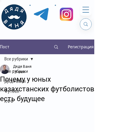
Регистрация
Пост
Все рубрики
Дядя Ваня
Все рубрики
18 мая
Почему у юных
Дядя Ваня
казахстанских футболистов
Футбол
есть будущее
КФФ