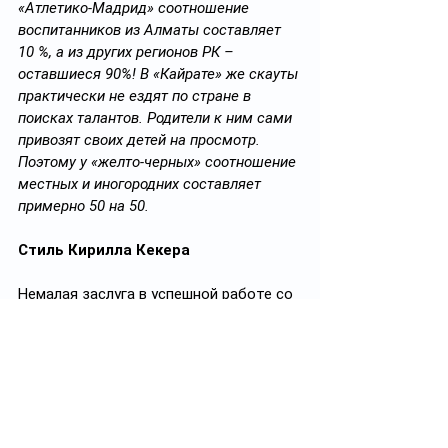
«Атлетико-Мадрид» соотношение 
воспитанников из Алматы составляет 
10 %, а из других регионов РК – 
оставшиеся 90%! В «Кайрате» же скауты 
практически не ездят по стране в 
поисках талантов. Родители к ним сами 
привозят своих детей на просмотр. 
Поэтому у «желто-черных» соотношение 
местных и иногородних составляет 
примерно 50 на 50.
Стиль Кирилла Кекера
Немалая заслуга в успешной работе со 
сборными стало и грамотное 
назначение тех, кто руководил 
казахстанскими коллективами. 
Юношей 2007 года рождения вел к 
успеху тренерский штаб во главе с 
Кириллом Кекером
. Этот также 