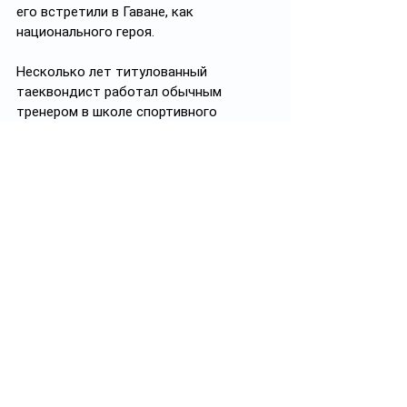
его встретили в Гаване, как 
национального героя.
Несколько лет титулованный 
таеквондист работал обычным 
тренером в школе спортивного 
посвящения (EIDE). Затем нашел себе 
более прибыльное занятие. Чемпион 
Олимпийских игр-2000 стал… 
вышибалой в ночном клубе города 
Ольгин. Когда с деньгами стало 
совсем худо, знаменитый боец решил 
продать с аукциона свою золотую 
медаль, завоеванную в Сиднее. 
Почетный трофей удалось 
реализовать в Бостоне (США). За 
единственную в кубинской истории 
олимпийскую награду в таеквондо 
коллекционеры заплатили 
51 620 
долларов
.