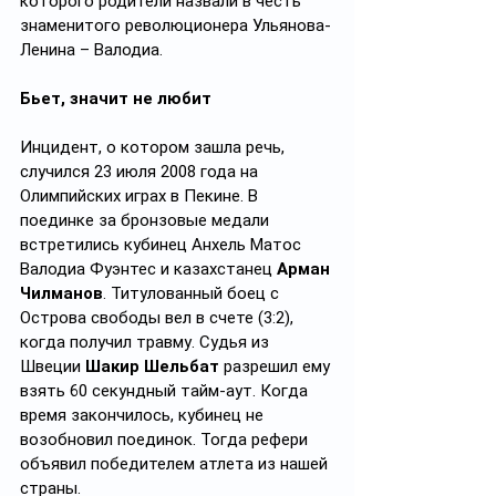
которого родители назвали в честь 
знаменитого революционера Ульянова-
Ленина – Валодиа.
Бьет, значит не любит
Инцидент, о котором зашла речь, 
случился 23 июля 2008 года на 
Олимпийских играх в Пекине. В 
поединке за бронзовые медали 
встретились кубинец Анхель Матос 
Валодиа Фуэнтес и казахстанец 
Арман 
Чилманов
. Титулованный боец с 
Острова свободы вел в счете (3:2), 
когда получил травму. Судья из 
Швеции 
Шакир Шельбат
 разрешил ему 
взять 60 секундный тайм-аут. Когда 
время закончилось, кубинец не 
возобновил поединок. Тогда рефери 
объявил победителем атлета из нашей 
страны.