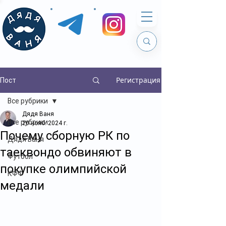
Регистрация
Пост
Все рубрики
Дядя Ваня
Все рубрики
20 нояб. 2024 г.
Почему сборную РК по
Дядя Ваня
таеквондо обвиняют в
Футбол
покупке олимпийской
КФФ
медали