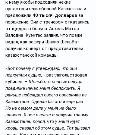
к нему якобы подходили некие 
представители сборной Казахстана и 
предложили 
40 тысяч долларов
 за 
поражение. Они с тренером отказались 
от щедрого бонуса. Анхель Матос 
Валодиа Фуэнтес заявил, что позже 
видел, как рефери Шакир Шельбат 
получил конверт от представителей 
казахстанской команды.
«Вот почему я утверждаю, что они 
подкупили судью,
 - разглагольствовал 
кубинец. – 
Шельбат с первых секунд 
поединка начал меня беспокоить. Я 
раньше побеждал своего соперника из 
Казахстана. Сделал бы это и еще раз. 
Но на самом деле у меня не было 
шансов. Я вел в счете и получил травму. 
Казахстанец понял, что у меня идет 
кровь, сказал об этом судье. Тот вызвал 
врача. Когда меня перевязывали, я 