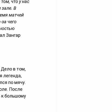
ом, что у нас 
зале. В 
ремя матчей 
за чего 
ностью 
ал Зангар 
Дело в том, 
я легенда, 
ся по мячу. 
оле. После 
 к большому 