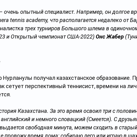
– очень опытный специалист. Например, он долгое вр
era tennis academy, что располагается недалеко от Б
финалистка трех турниров Большого шлема в одиночно
23 и Открытый чемпионат США-2022) 
Онс Жабер
 (Тун
е
р Нурланулы получал казахстанское образование. Пр
к сетует перспективный теннисист, времени на лич
ется.
тория Казахстана. За это время освоил три с половин
 английский и немного словацкий (Смеется). С друзья
 выдается свободная минута, можем сходить в старый 
е провожу время дома: собираю лего или играю в ша