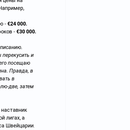
м цены на 
Например, 
 - 
€24 000. 
оков - 
€30 000.
списанию. 
 перекусить и 
его посещаю 
на. Правда, в 
ать в 
лю-две, затем 
 наставник 
й лигах, а 
са Швейцарии.