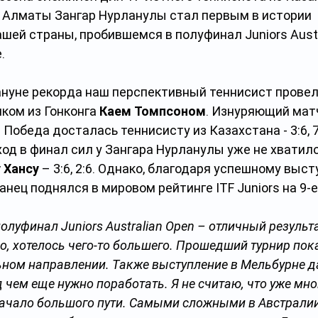
 Алматы Зангар Нурланулы стал первым в истории 
ей страны, пробившемся в полуфинал Juniors Austra
.
ануне рекорда наш перспективный теннисист прове
ком из Гонконга 
Каем Томпсоном
. Изнуряющий мат
 Победа досталась теннисисту из Казахстана - 3:6, 7:6 
ход в финал сил у Зангара Нурланулы уже не хватило
 Хансу 
– 3:6, 2:6. Однако, благодаря успешному выст
нец поднялся в мировом рейтинге ITF Juniors на 9-е
олуфинал Juniors Australian Open – отличный результа
о, хотелось чего-то большего. Прошедший турнир пока
ном направлении. Также выступление в Мельбурне д
 чем еще нужно поработать. Я не считаю, что уже мног
начало большого пути. Самыми сложными в Австралии 