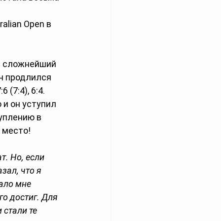
lian Open в 
л сложнейший 
ч продлился 
(7:4), 6:4. 
 и он уступил 
уплению в 
 место!
т. Но, если 
зал, что я 
ало мне 
о достиг. Для 
стали те 