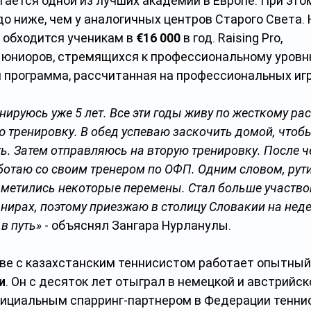
итается одной из лучших академий в Европе. При это
до ниже, чем у аналогичных центров Старого Света. 
 обходится ученикам в 
€16 000 
в год.
Raising Pro, 
 юниоров, стремящихся к профессиональному уровню
 программа, рассчитанная на профессиональных игр
нируюсь уже 5 лет. Все эти годы живу по жесткому ра
ю тренировку. В обед успеваю заскочить домой, чтобы
ь. Затем отправляюсь на вторую тренировку. После ч
аботаю со своим тренером по ОФП. Одним словом, рути
метились некоторые перемены. Стал больше участвов
ирах, поэтому приезжаю в столицу Словакии на неде
в путь»
 - объяснял Зангара Нурланулы.
аве с казахстанским теннисистом работает опытный
и
. Он с десяток лет отыграл в немецкой и австрийско
ициальным спарринг-партнером в Федерации тенни