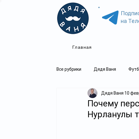
Подпи
на Тел
Главная
Все рубрики
Дядя Ваня
Футб
Дядя Ваня
10 фев
Почему перс
Нурланулы т