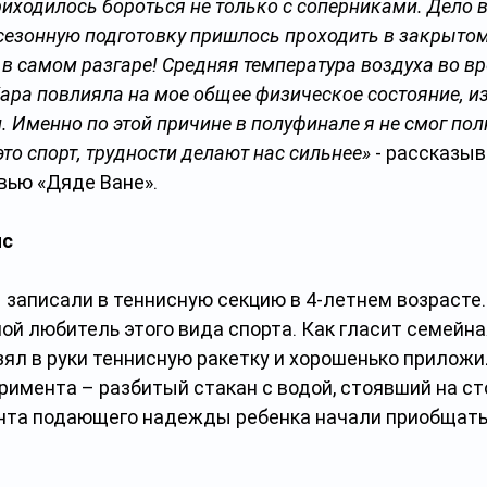
иходилось бороться не только с соперниками. Дело в т
сезонную подготовку пришлось проходить в закрытом 
о в самом разгаре! Средняя температура воздуха во в
ара повлияла на мое общее физическое состояние, из-
. Именно по этой причине в полуфинале я не смог пол
это спорт, трудности делают нас сильнее»
 - рассказыв
вью «Дяде Ване».
ис
записали в теннисную секцию в 4-летнем возрасте. 
шой любитель этого вида спорта. Как гласит семейна
л в руки теннисную ракетку и хорошенько приложил
римента – разбитый стакан с водой, стоявший на ст
та подающего надежды ребенка начали приобщать