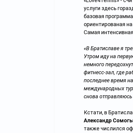
«Love4Tennis» - сч
услуги здесь гораз
базовая программа
ориентированая на
Самая интенсивная
«В Братиславе я тре
Утром иду на перву
немного передохнут
фитнесс-зал, где р
последнее время на
международных турн
снова отправляюсь 
Кстати, в Братисл
Александр Сомогь
также числился оф