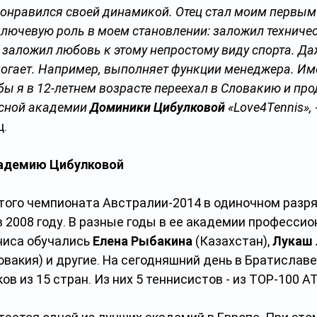
понравился своей динамикой. Отец стал моим первым
лючевую роль в моем становлении: заложил техничес
 заложил любовь к этому непростому виду спорта. Да
огает. Например, выполняет функции менеджера. Им
обы я в 12-летнем возрасте переехал в Словакию и пр
сной академии 
Доминики Цибулковой
 «Love4Tennis»,
   
адемию Цибулковой
ого чемпионата Австралии-2014 в одиночном разря
 2008 году. В разные годы в ее академии професси
иса обучались 
Елена Рыбакина
 (Казахстан), 
Лукаш 
ловакия) и другие. На сегодняшний день в Братиславе
ов из 15 стран. Из них 5 теннисистов - из TOP-100 A