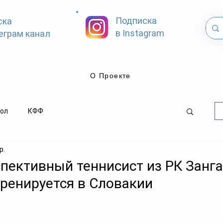
Подписка
ска
в Instagram
еграм канал
О Проекте
ол
КФФ
р.
пективный теннисист из РК Занг
ренируется в Словакии