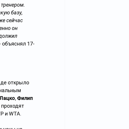
 тренером. 
кую базу, 
же сейчас 
енно он 
одолжил 
 - объяснял 17-
де открыло 
ональным 
Лацко
, 
Филип 
 проходят 
TP и WTA.