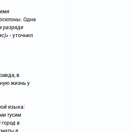
емя 
арселоны. Одна 
м разряде 
ис)»
 - уточнил 
авда, в 
ную жизнь у 
ой языка: 
ми тусим 
город в 
хматы в 