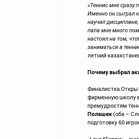
«Теннис мне сразу 
Именно он сыграл к
научил дисциплине,
папа мне много пом
настоял на том, чт
заниматься в тенни
летний казахстанец.
Почему выбрал ак
Финалистка Открыт
фирменную школу в
премудростям тенн
Полашек
 (оба – С
подготовку 60 игрок