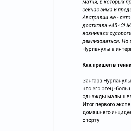
матчи, в которых пр
сейчас зима и пред
Австралии же - лет
достигала +45∘C! Ж
возникали судороги
реализоваться. Но 
Нурланулы в интер
Как пришел в тенн
Зангара Нурланулы 
что его отец -боль
однажды малыш взя
Итог первого экспе
домашнего инциден
спорту.