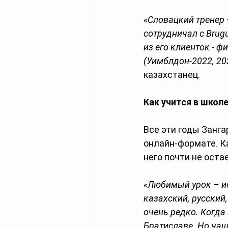
«Словацкий тренер 
сотрудничал с Brugu
из его клиенток - 
(Уимблдон-2022, 20
казахстанец.
Как учится в школ
Все эти годы Занга
онлайн-формате. Ка
него почти не оста
«Любимый урок – ис
казахский, русский,
очень редко. Когда
Братиславе. Но чащ