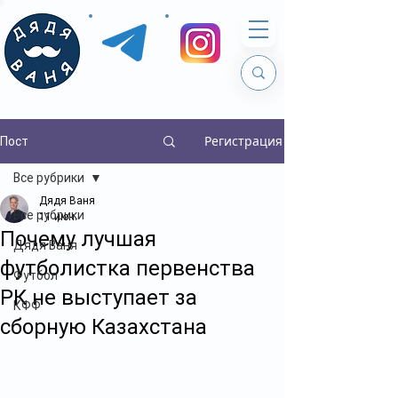
Регистрация
Пост
Все рубрики
Дядя Ваня
Все рубрики
11 июн.
Почему лучшая
Дядя Ваня
футболистка первенства
Футбол
РК не выступает за
КФФ
сборную Казахстана