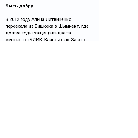
Быть добру!
В 2012 году Алина Литвиненко 
переехала из Бишкека в Шымкент, где 
долгие годы защищала цвета 
местного «БИИК-Казыгурта». За это 
время окончила школу. Экзамены 
сдала на оценки «хорошо» и «отлично». 
Всоставе южан стала 10-кратным 
чемпионом страны и получила два 
высших образования по 
специальностям «тренер» и «менеджер 
гостиничного дела».  Забитые мячи, 
говорит, не считала, но их было очень 
много. Самым памятным матчем для 
нее стала первая игра 1/16 Лиги 
чемпионов УЕФА в 2018 году, в 
которой казахстанскиефутболистки 
обыграли испанскую «Барселону» 3:1. 
 Алину Литвиненко неоднократно 