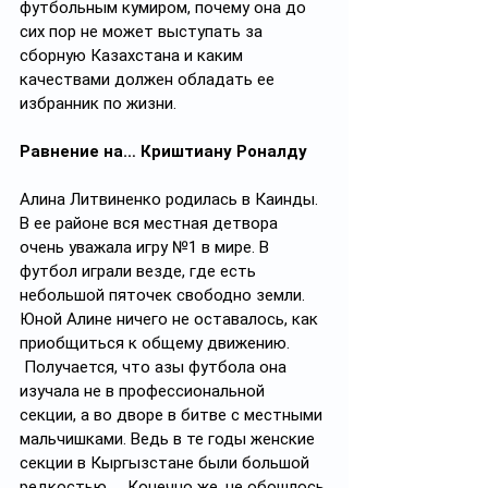
футбольным кумиром, почему она до 
сих пор не может выступать за 
сборную Казахстана и каким 
качествами должен обладать ее 
избранник по жизни.
Равнение на… Криштиану Роналду 
Алина Литвиненко родилась в Каинды. 
В ее районе вся местная детвора 
очень уважала игру №1 в мире. В 
футбол играли везде, где есть 
небольшой пяточек свободно земли. 
Юной Алине ничего не оставалось, как 
приобщиться к общему движению. 
 Получается, что азы футбола она 
изучала не в профессиональной 
секции, а во дворе в битве с местными 
мальчишками. Ведь в те годы женские 
секции в Кыргызстане были большой 
редкостью.    Конечно же, не обошлось 