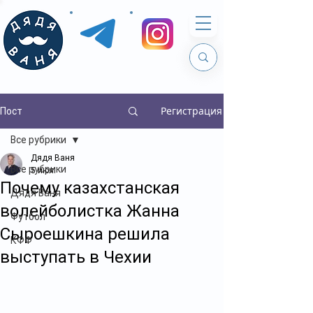
Регистрация
Пост
Все рубрики
Дядя Ваня
Все рубрики
5 июл.
Почему казахстанская
Дядя Ваня
волейболистка Жанна
Футбол
Сыроешкина решила
КФФ
выступать в Чехии