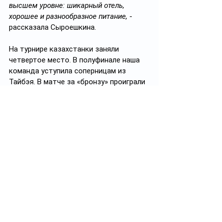
высшем уровне: шикарный отель, 
хорошее и разнообразное питание,
 - 
рассказала Сыроешкина.
На турнире казахстанки заняли 
четвертое место. В полуфинале наша 
команда уступила соперницам из 
Тайбэя. В матче за «бронзу» проиграли 
сборной Вьетнама, которую «вынесли» 
в групповом турнире. По мнению 
Жанны Сыроешкиной, главной 
причиной поражений стали игровые, а 
не организационные факторы.
- Я считаю, что нам не хватило 
физической подготовки и сыгранности 
на площадке. При этом у нас очень 
прогрессивная и дружелюбная 
команда. Просто чтобы сыграться, 
необходимо чаще выступать на 