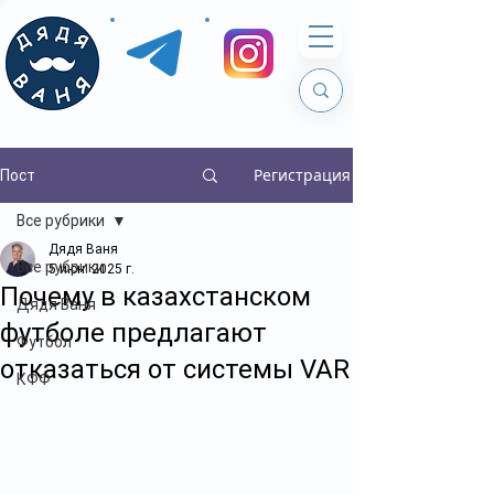
Регистрация
Пост
Все рубрики
Дядя Ваня
Все рубрики
5 июн. 2025 г.
Почему в казахстанском
Дядя Ваня
футболе предлагают
Футбол
отказаться от системы VAR
КФФ