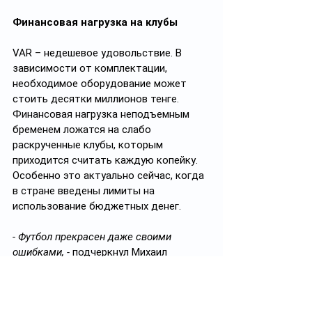
Финансовая нагрузка на клубы
VAR – недешевое удовольствие. В 
зависимости от комплектации, 
необходимое оборудование может 
стоить десятки миллионов тенге. 
Финансовая нагрузка неподъемным 
бременем ложатся на слабо 
раскрученные клубы, которым 
приходится считать каждую копейку. 
Особенно это актуально сейчас, когда 
в стране введены лимиты на 
использование бюджетных денег.
- Футбол прекрасен даже своими 
ошибками, - 
подчеркнул Михаил 
Гурман. – 
Вспомните «гол-фантом», 
забитый в финале чемпионата 
мира-1966 года. Британец 
Джефф 