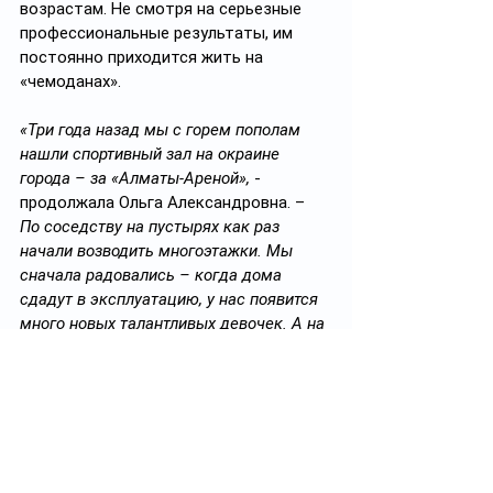
возрастам. Не смотря на серьезные 
профессиональные результаты, им 
постоянно приходится жить на 
«чемоданах».
«Три года назад мы с горем пополам 
нашли спортивный зал на окраине 
города – за «Алматы-Ареной»,
 - 
продолжала Ольга Александровна. – 
По соседству на пустырях как раз 
начали возводить многоэтажки. Мы 
сначала радовались – когда дома 
сдадут в эксплуатацию, у нас появится 
много новых талантливых девочек. А на 
деле все вышло совсем иначе. 
Застройщик - одна из самых крупных 
строительных компаний Казахстана. 
Представители крупного бизнеса 
решили переоборудовать спортивный 
зал в учебный центр для своих 