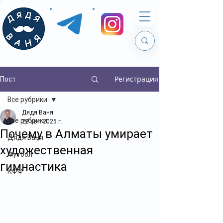
Регистрация
Пост
Все рубрики
Дядя Ваня
Все рубрики
22 авг. 2025 г.
Почему в Алматы умирает
Дядя Ваня
художественная
Футбол
гимнастика
КФФ