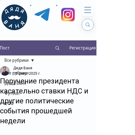
Регистрация
Пост
Все рубрики
Дядя Ваня
Все рубрики
10 февр. 2025 г.
Поручение президента
Дядя Ваня
касательно ставки НДС и
Футбол
другие политические
КФФ
события прошедшей
недели