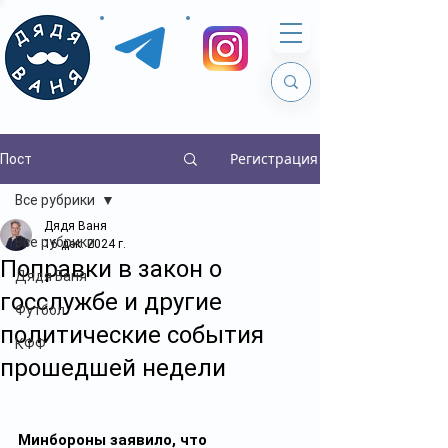
Регистрация
Пост
Все рубрики
Дядя Ваня
Все рубрики
16 дек. 2024 г.
Поправки в закон о
Дядя Ваня
госслужбе и другие
Футбол
политические события
КФФ
прошедшей недели
Минбороны заявило, что 