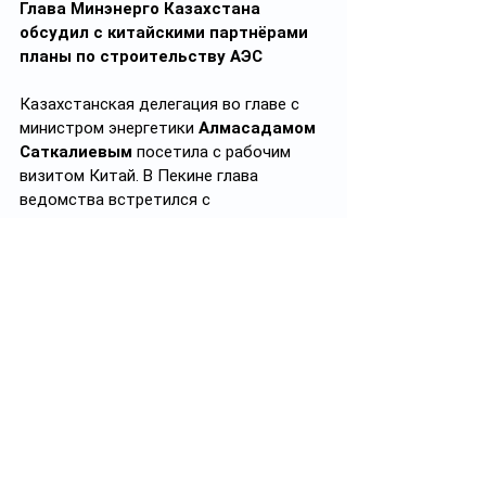
Глава Минэнерго Казахстана 
обсудил с китайскими партнёрами 
планы по строительству АЭС
Казахстанская делегация во главе с 
министром энергетики 
Алмасадамом 
Саткалиевым
 посетила с рабочим 
визитом Китай. В Пекине глава 
ведомства встретился с 
руководителем государственного 
управления энергетики КНР и 
заместителем председателя 
Агентства по атомной энергии, с 
которыми обсудил вопросы 
сотрудничества в области атомной 
энергетики, нефти и газа, 
электроэнергетики и возобновляемых 
источников энергии. В ходе встречи 
китайская сторона выразила 
готовность поддержать Казахстан в 