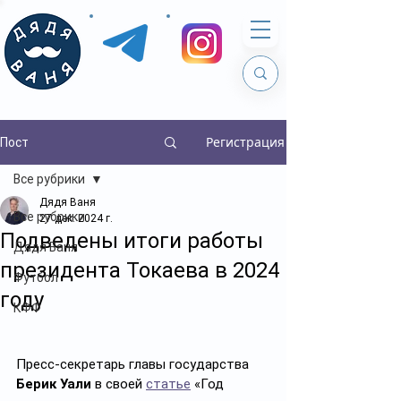
Регистрация
Пост
Все рубрики
Дядя Ваня
Все рубрики
27 дек. 2024 г.
Подведены итоги работы
Дядя Ваня
президента Токаева в 2024
Футбол
году
КФФ
Пресс-секретарь главы государства 
Берик Уали
 в своей 
статье
 «Год 