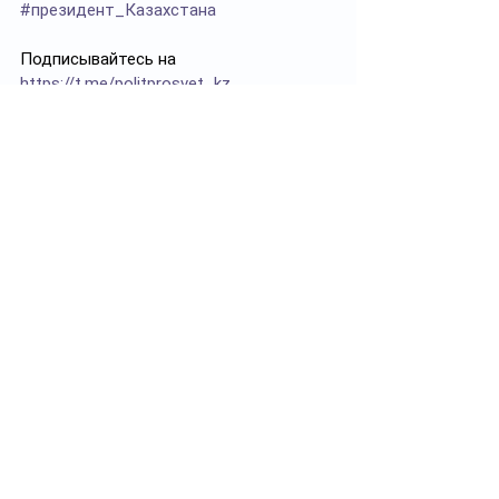
#президент_Казахстана
Подписывайтесь на 
https://t.me/politprosvet_kz
Смотреть все
Похожие посты