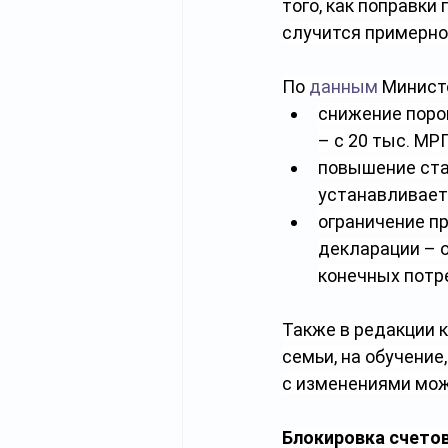
того, как поправки
случится примерно 
По 
данным
 Минист
снижение поро
– с 20 тыс. МРП
повышение ста
устанавливает
ограничение п
декларации – о
конечных потр
Также в редакции 
семьи, на обучени
с изменениями мож
Блокировка счето