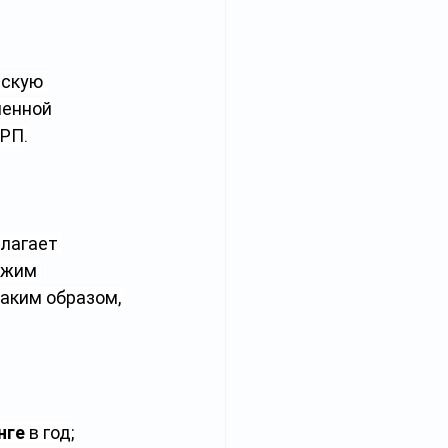
вскую 
ченной 
РП.
лагает 
ежим 
Таким образом, 
нге
 в год;