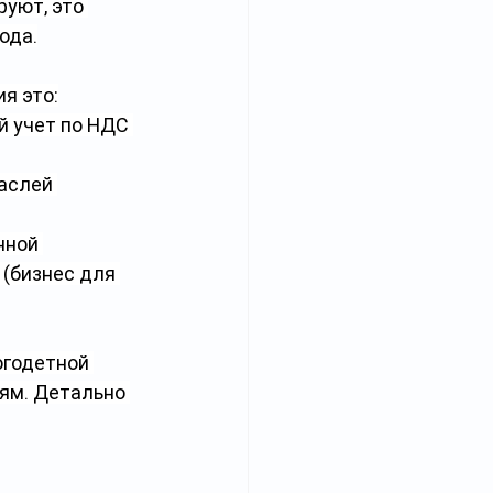
руют, это 
ода.
я это:
 учет по НДС 
аслей 
нной 
(бизнес для 
годетной 
ям. Детально 