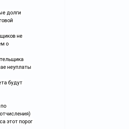
ые долги 
говой 
щиков не 
м о 
ательщика 
чае неуплаты 
чета будут 
по 
отчисления) 
а этот порог 