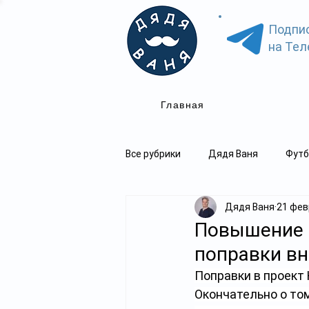
Подпи
на Тел
Главная
Все рубрики
Дядя Ваня
Футб
Дядя Ваня
21 февр
Повышение 
поправки вн
Поправки в проект
Окончательно о том