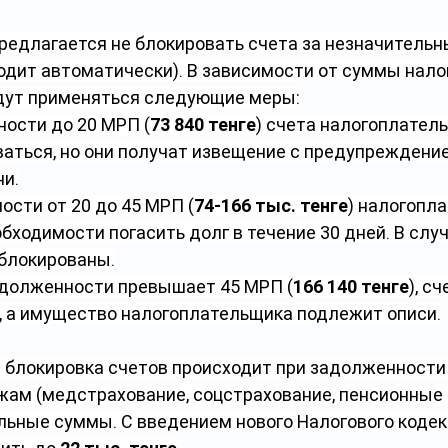
редлагается не блокировать счета за незначительн
одит автоматически). В зависимости от суммы нало
дут применяться следующие меры:
ности до 20 МРП (
73 840 тенге
) счета налогоплатель
аться, но они получат извещение с предупреждение
ни.
сти от 20 до 45 МРП (
74-166 тыс. тенге
) налогопл
бходимости погасить долг в течение 30 дней. В слу
аблокированы.
адолженности превышает 45 МРП (
166 140 тенге
), с
, а имущество налогоплательщика подлежит описи.
 блокировка счетов происходит при задолженности 
ам (медстрахование, соцстрахование, пенсионные 
льные суммы. С введением нового Налогового кодекс