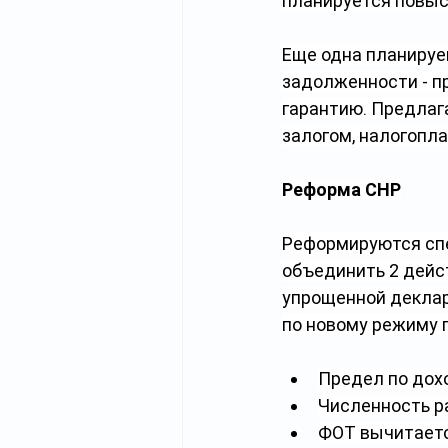
планируется повыс
Еще одна планируе
задолженности - п
гарантию. Предлаг
залогом, налогопл
Реформа СНР
Реформируются сп
объединить 2 дейс
упрощенной деклар
по новому режиму 
Предел по дохо
Численность ра
ФОТ вычитаетс