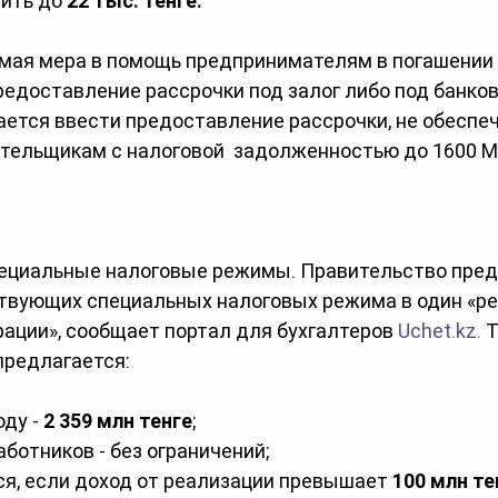
ить до 
22 тыс. тенге.
мая мера в помощь предпринимателям в погашении 
редоставление рассрочки под залог либо под банко
ается ввести предоставление рассрочки, не обеспе
ательщикам с налоговой  задолженностью до 1600 М
ециальные налоговые режимы. Правительство пред
твующих специальных налоговых режима в один «р
ации», сообщает портал для бухгалтеров 
Uchet.kz
.
 
предлагается:
ду - 
2 359 млн тенге
;
ботников - без ограничений;
я, если доход от реализации превышает 
100 млн те