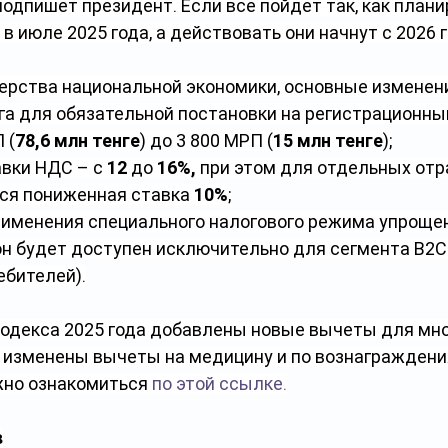
 подпишет президент. Если все пойдет так, как плани
в июле 2025 года, а действовать они начнут с 2026 г
ерства национальной экономики, основные изменени
га для обязательной постановки на регистрационный
 (
78,6 млн тенге
) до 3 800 МРП (
15 млн тенге
);
вки НДС – с 
12
 до 
16%,
 при этом для отдельных отр
ся пониженная ставка 
10%
;
рименения специального налогового режима упроще
н будет доступен исключительно для сегмента B2C 
ебителей).
кодекса 2025 года добавлены новые вычеты для мно
е, изменены вычеты на медицину и по вознаграждени
но ознакомиться 
по этой ссылке.
в