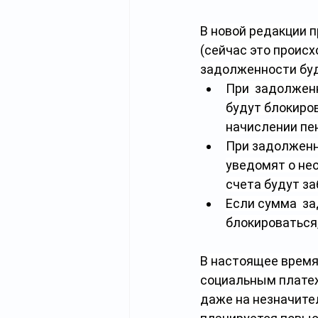
В новой редакции п
(сейчас это происх
задолженности бу
При  задолжен
будут блокиров
начислении пе
При задолженно
уведомят о нео
счета будут з
Если сумма  з
блокироваться
В настоящее время
социальным платеж
даже на незначите