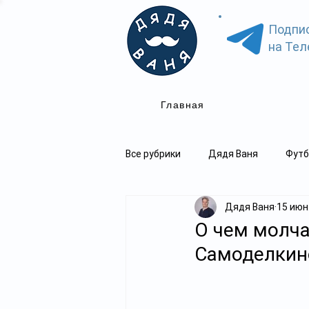
Подпи
на Тел
Главная
Все рубрики
Дядя Ваня
Футб
Дядя Ваня
15 июн
О чем молча
Самоделкин