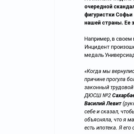
очередной скандал
фигуристки Софьи 
нашей страны. Ее 
Например, в своем 
Инцидент произоше
медаль Универсиа
«Когда мы вернулис
причине прогула бо
законный трудовой 
ДЮСШ №2 
Сахарб
Василий Левит
 (ру
себе и сказал, чтоб
объясняла, что я ма
есть ипотека. Я его