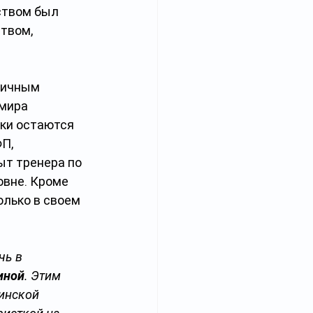
ством был 
твом, 
гичным 
мира 
вки остаются 
П, 
ыт тренера по 
овне. Кроме 
олько в своем 
чь в 
иной
. Этим 
инской 