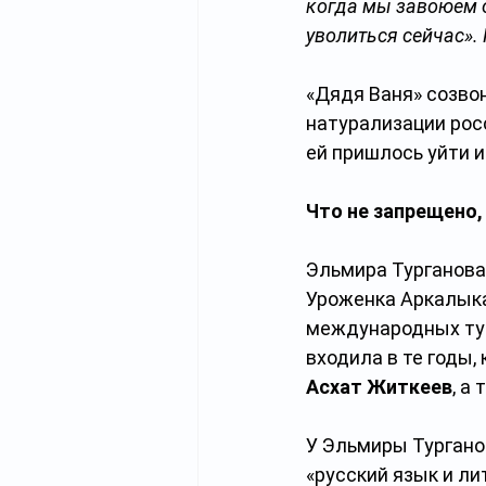
когда мы завоюем о
уволиться сейчас».
«Дядя Ваня» созвон
натурализации росс
ей пришлось уйти 
Что не запрещено,
Эльмира Турганова
Уроженка Аркалыка
международных тур
входила в те годы
Асхат Житкеев
, а
У Эльмиры Тургано
«русский язык и ли