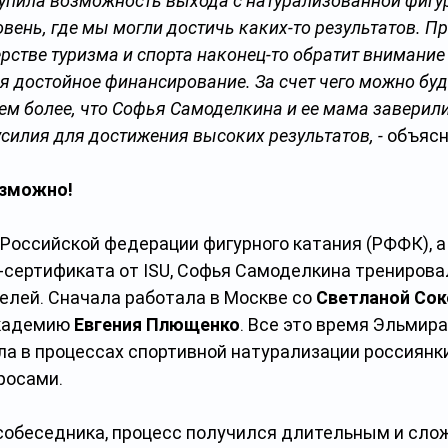
упила возможность выхода с натурализованной фигур
ень, где мы могли достичь каких-то результатов. Пр
рстве туризма и спорта наконец-то обратит внимание
я достойное финансирование. За счет чего можно буд
ем более, что Софья Самоделкина и ее мама заверили,
силия для достижения высоких результатов, - 
объясн
озможно!
Российской федерации фигурного катания (РФФК), а
-сертификата от ISU, Софья Самоделкина тренировал
елей. Сначала работала в Москве со 
Светланой Сок
кадемию 
Евгения Плющенко
. Все это время Эльмира
ла в процессах спортивной натурализации россиянки
росами.
собеседника, процесс получился длительным и слож