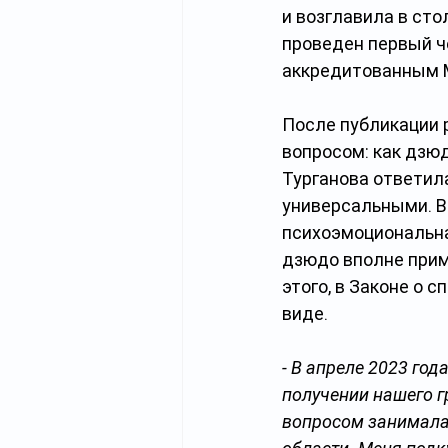
и возглавила в ст
проведен первый ч
аккредитованным 
После публикации 
вопросом: как дзю
Турганова ответила
универсальными. В 
психоэмоциональная
дзюдо вполне приме
этого, в Законе о с
виде.
- В апреле 2023 го
получении нашего г
вопросом занимала