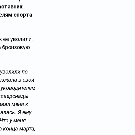
аставник 
елям спорта 
 ее уволили. 
а бронзовую 
уволили по 
езжала в свой 
руководителем 
Универсиады 
звал меня к 
алась. Я ему 
Что у меня 
о конца марта, 