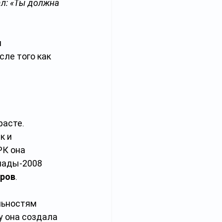
л: «Ты должна 
 
ле того как 
асте. 
к и 
К она 
иады-2008 
аров
.
льностям 
у она создала 