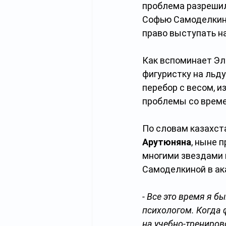
проблема разрешила
Софью Самоделкину
право выступать н
Как вспоминает Эль
фигуристку на льду
перебор с весом, и
проблемы со врем
По словам казахст
Арутюняна
, ныне 
многими звездами 
Самоделкиной в ак
- Все это время я 
психологом. Когда 
на учебно-трениров