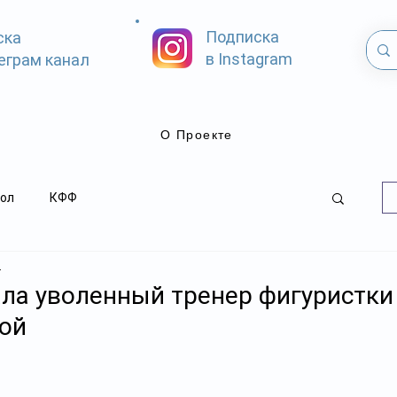
Подписка
ска
в Instagram
еграм канал
О Проекте
ол
КФФ
.
ла уволенный тренер фигуристки
ой