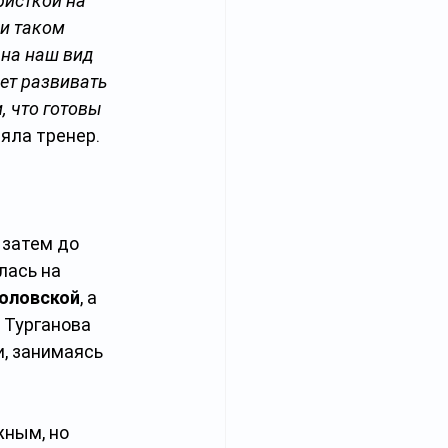
исткой на 
и таком 
 на наш вид 
ет развивать 
 что готовы 
яла тренер.
 затем до 
ась на 
оловской
, а 
 Турганова 
, занимаясь 
ным, но 