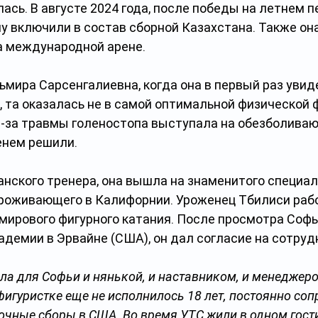
сь. В августе 2024 года, после победы на летнем п
 включили в состав сборной Казахстана. Также она
а международной арене.
мира Сарсенгалиевна, когда она в первый раз увид
, та оказалась не в самой оптимальной физической 
з-за травмы голеностопа выступала на обезболиваю
енем решили.
анского тренера, она вышла на знаменитого специал
проживающего в Калифорнии. Уроженец Тбилиси рабо
мирового фигурного катания. После просмотра Софь
адемии в Эрвайне (США), он дал согласие на сотруд
была для Софьи и нянькой, и наставником, и менеджер
фигуристке еще не исполнилось 18 лет, постоянно соп
очные сборы в США. Во время УТС жили в одном гост