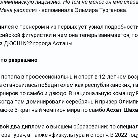
лимпийскую лицензию. Но тем не менее он мне сказа
 Меня уволили»
 - вспоминала Эльмира Турганова.  
ился с тренером и из первых уст узнал подробности
ийской фигуристки и чем она теперь занимается, пос
из ДЮСШ №2 города Астаны.
 то разрешено
 попала в профессиональный спорт в 12-летнем возр
 становилась победителем как республиканских, та
ниров по самбо и дзюдо. В национальную команду Р
, когда там доминировали серебряный призер Олимп
 также 3-кратный чемпион мира по самбо 
Асхат Шах
вой два диплома о высшем образовании: по специа
тература», а также «физкультура и спорт». В 2022 год