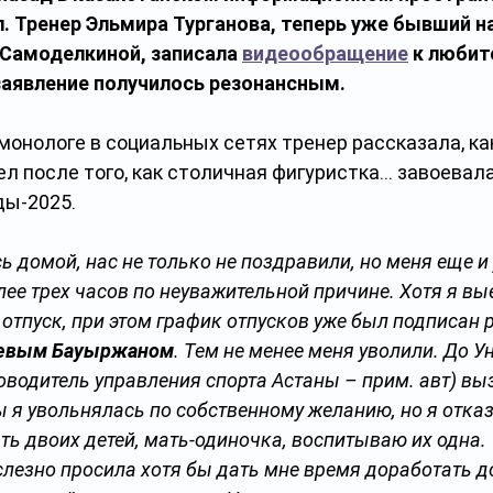
. Тренер Эльмира Турганова, теперь уже бывший н
Самоделкиной, записала 
видеообращение
 к любит
заявление получилось резонансным.
монологе в социальных сетях тренер рассказала, как
л после того, как столичная фигуристка… завоевал
ды-2025.
ь домой, нас не только не поздравили, но меня еще и 
лее трех часов по неуважительной причине. Хотя я вы
отпуск, при этом график отпусков уже был подписан 
аевым Бауыржаном
. Тем не менее меня уволили. До 
ководитель управления спорта Астаны – прим. авт) вы
ы я увольнялась по собственному желанию, но я отказ
ть двоих детей, мать-одиночка, воспитываю их одна. 
 слезно просила хотя бы дать мне время доработать д