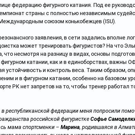
олице федерацию фигурного катания. Под ее руковод
емпионат страны с полностью независимым судейс
Международным союзом конькобежцев (ISU).
резонансного заявления, в сети задались вполне ло
доистка может тренировать фигуристов? На что Эль
, что несмотря на разницу в видах, основы подгото
фигурном катании, как и в единоборствах, важны ОФ
 устойчивость и контроль веса. Таким образом, оп
ним и в фигурном катании, особенно на базовом ур
порте РК нет запретов на то, чтобы тренер работал т
да в республиканской федерации меня попросили помо
ражданства российской фигуристке 
Софье Самоделк
сь мама спортсменки – 
Марина
, родившаяся в Алмат