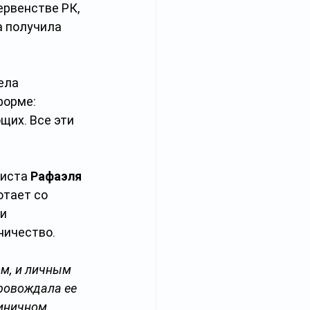
ервенстве РК, 
 получила 
ела 
форме: 
щих. Все эти 
иста 
Рафаэля 
тает со 
и 
ничество.
ом, и личным 
ровождала ее 
иничном 