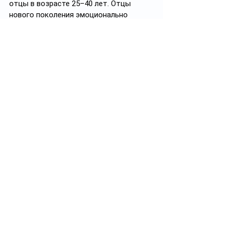
отцы в возрасте 25–40 лет. Отцы 
нового поколения эмоционально 
грамотны: поощряют инициативу 
ребенка, совместно с мамами 
принимают решения относительно 
стиля воспитания, выбирают сад и 
школу для ребенка. Данные выводы — 
результат моего наблюдения за 
братьями, зятьями, клиентами, 
друзьями и коллегами». 
Однако не все мужчины готовы взять 
на себя ответственность за 
воспитание своих детей, особенно 
если они пережили развод. 
Исследование показало, что такие 
мужчины часто страдают от стресса и 
депрессий, что, в свою очередь, 
влияет на их способность заботиться 
о детях и наладить семейную жизнь.