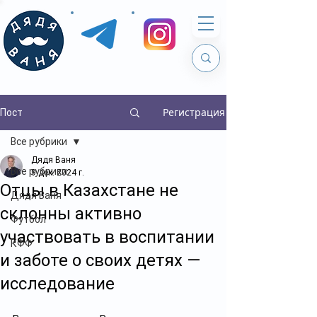
Регистрация
Пост
Все рубрики
Дядя Ваня
Все рубрики
9 дек. 2024 г.
Отцы в Казахстане не
Дядя Ваня
склонны активно
Футбол
участвовать в воспитании
КФФ
и заботе о своих детях —
исследование