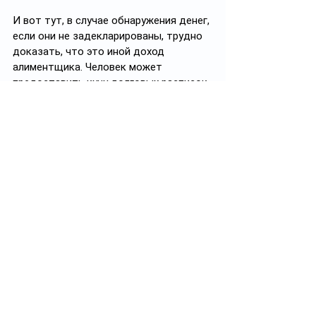
И вот тут, в случае обнаружения денег, 
если они не задекларированы, трудно 
доказать, что это иной доход 
алиментщика. Человек может 
предоставить кучу долговых расписок 
и доказывать в суде, что это не его 
деньги. 
Тоже самое касается и имущества – 
если оно официально не будет 
декларировано, то опять же 
взыскатель наступит на те же грабли 
при взыскании алиментов с иного 
дохода. Должник может предоставить 
свидетелей, расписки и прочее, что 
имущество ему не принадлежит и что, 
следовательно, при продаже 
автомашины или квартиры он не имел 
дополнительный доход», - объяснила 
адвокат. 