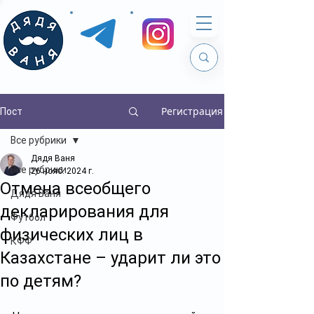
Регистрация
Пост
Все рубрики
Дядя Ваня
Все рубрики
26 нояб. 2024 г.
Отмена всеобщего
Дядя Ваня
декларирования для
Футбол
физических лиц в
КФФ
Казахстане – ударит ли это
по детям?