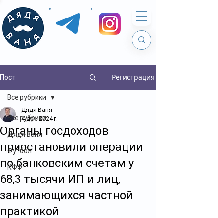
Регистрация
Пост
Все рубрики
Дядя Ваня
Все рубрики
4 дек. 2024 г.
Органы госдоходов
Дядя Ваня
приостановили операции
Футбол
по банковским счетам у
КФФ
68,3 тысячи ИП и лиц,
занимающихся частной
практикой