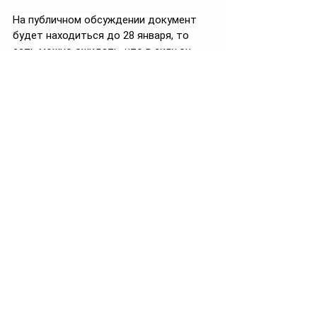
На публичном обсуждении документ 
будет находиться до 28 января, то 
есть можно ожидать, что в силу он 
вступит в начале февраля.
Кроме того, глава Нацбанка РК заявил, 
что казахстанцы психологически 
зависимы от курса доллара. 
Фото: 
shutterstock.com/
 Vladimir 
Tretyakov
Подписывайтесь на 
@
Свидетель.KZ
Теги:
обменный пункт
маржа