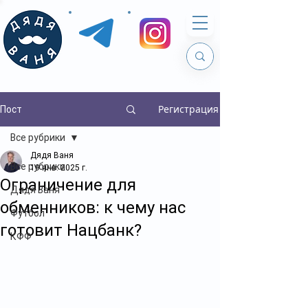
Регистрация
Пост
Все рубрики
Дядя Ваня
Все рубрики
19 янв. 2025 г.
Ограничение для
Дядя Ваня
обменников: к чему нас
Футбол
готовит Нацбанк?
КФФ