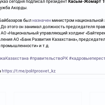
каз сегодня подписал президент 
Касым-Жомарт Т
лужба Акорды.
Байбазаров был 
назначен
 министром национальной 
. До этого он занимал должность председателя прав
 АО «Национальный управляющий холдинг «Байтерек»,
ления АО «Банк Развития Казахстана», председател
 промышленности» и т.д. 
икаКазахстана
#правительствоРК
#кадровыеперес
 
https://t.me/politprosvet_kz