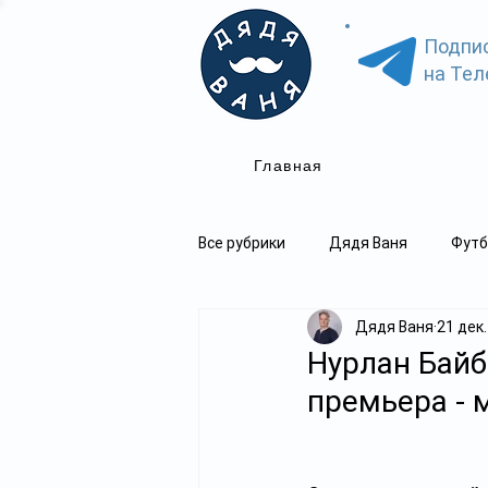
Подпи
на Тел
Главная
Все рубрики
Дядя Ваня
Футб
Дядя Ваня
21 дек.
Нурлан Байб
премьера - 