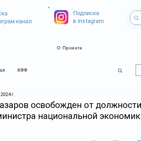
Подписка
ска
в Instagram
еграм канал
О Проекте
ол
КФФ
 2024 г.
азаров освобожден от должности
министра национальной экономик