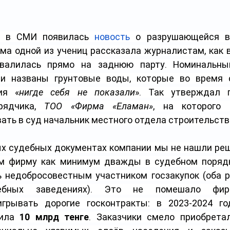
а в СМИ появилась 
новость
 о разрушающейся в
ма одной из учениц рассказала журналистам, как в
бвалилась прямо на заднюю парту. Номинальны
и названы грунтовые воды, которые во время с
ия «
нигде себя не показали
». Так утверждал п
рядчика, 
ТОО «Фирма «Еламан»
, на которого 
ать в суд начальник местного отдела строительств
х судебных документах компании мы не нашли реш
ем фирму как минимум дважды в судебном порядк
 недобросовестным участником госзакупок (оба р
бных заведениях). Это не помешало фирм
грывать дорогие госконтракты: в 2023-2024 го
ила
 10 млрд тенге
. Заказчики смело приобретал