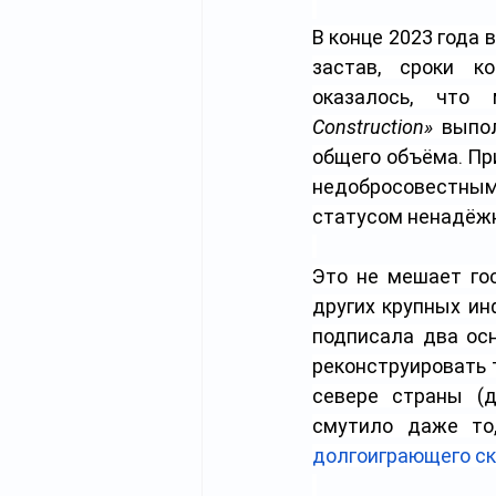
В конце 2023 года 
застав, сроки к
оказалось, что
Construction»
 выпо
общего объёма. Пр
недобросовестным
статусом ненадёж
Это не мешает гос
других крупных ин
подписала два ос
реконструировать 
севере страны (д
смутило даже то,
долгоиграющего с