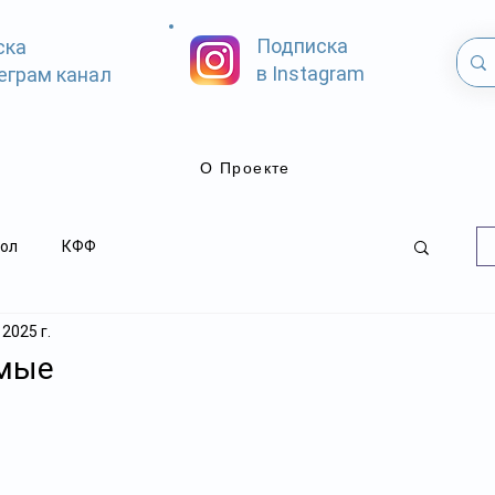
Подписка
ска
в Instagram
еграм канал
О Проекте
ол
КФФ
 2025 г.
мые