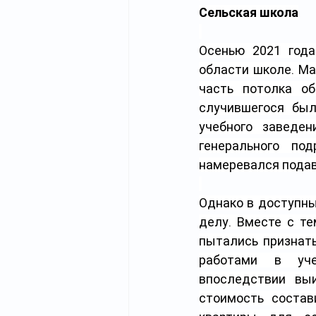
Сельская школа
Осенью 2021 год
области школе. Ма
часть потолка о
случившегося был
учебного заведен
генерального под
намеревался подав
Однако в доступны
делу. Вместе с т
пытались признать
работами в уче
впоследствии выи
стоимость состав