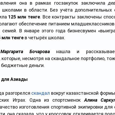
авления она в рамках госзакупок заключила 
де
 школами в области. Без учёта дополнительных с
ила 
125 млн тенге
. Все контракты заключены спосо
олагают обеспечение питанием младшеклассников 
семей. В январе этого года бизнесвумен «выигра
 млн тенге 
в четырёх школах.
 
Маргарита Бочарова 
нашла и рассказывае
 которые, несмотря на скандальное портфолио, то
 бюджетные деньги.
 для Азиады
да разгорелся 
скандал
 вокруг казахстанской формы 
ских Играх. Одна из спортсменок 
Алина Сарку
ачество изготовления спортивной экипировки для 
ти, она сказала, что у кроссовок отклеивается подо