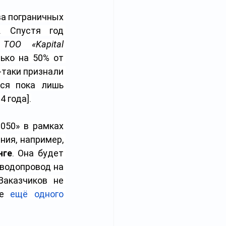
а пограничных 
 Спустя год 
 
ТОО «Kapital 
ько на 50% от 
таки признали 
ся пока лишь 
4 года].
050» в рамках 
ия, например, 
нге
. Она будет 
водопровод на 
аказчиков не 
ре 
ещё одного 