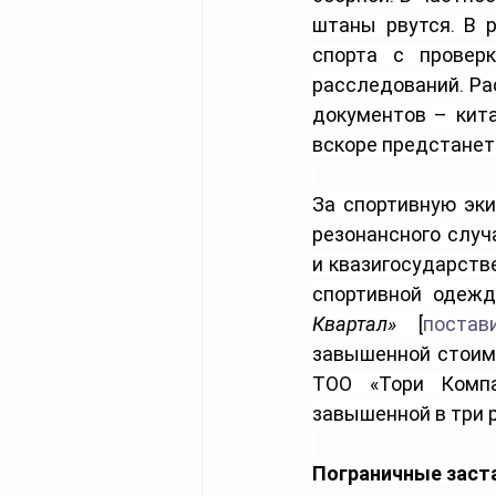
штаны рвутся. В р
спорта с провер
расследований. Ра
документов – кита
вскоре предстанет
За спортивную эки
резонансного случ
и квазигосударств
спортивной одежд
Квартал» 
[
постав
завышенной стоим
ТОО «Тори Компа
завышенной в три р
Пограничные заст