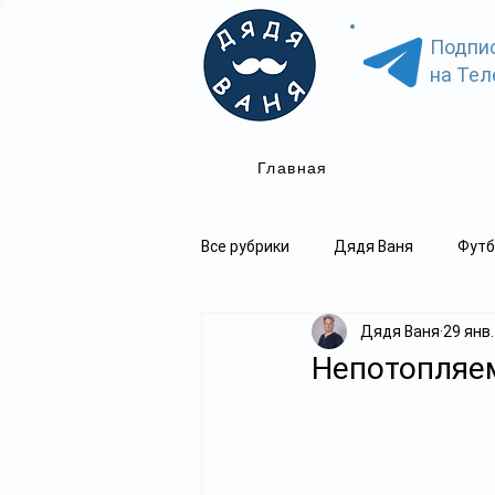
Подпи
на Тел
Главная
Все рубрики
Дядя Ваня
Футб
Дядя Ваня
29 янв.
Непотопляе