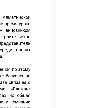
 Алматинской 
о время урока 
м виновником 
троительства 
редставитель 
среди прочих 
а.
ения по этому 
е безуспешно 
аза связаны с 
е «Еламан» 
дах их общая 
и у компании 