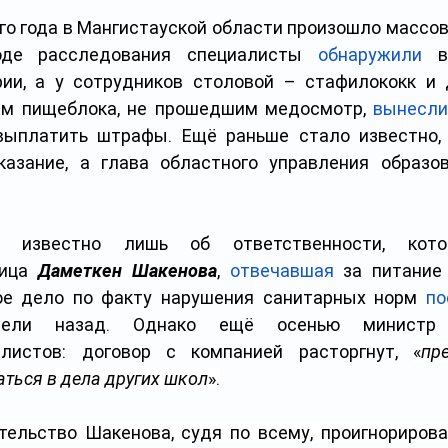
го года в Мангистауской области произошло массов
оде расследования специалисты 
обнаружили
 в
ии, а у сотрудников столовой – стафилококк и д
ам пищеблока, не прошедшим медосмотр, 
вынесл
ыплатить штрафы. Ещё раньше стало известно, 
казание, а глава областного управления образов
 известно лишь об ответственности, кото
ица 
Даметкен Шакенова
, 
отвечавшая
 за питание
ое дело по факту нарушения санитарных норм 
по
листов: договор с компанией расторгнут, 
«
пр
ться в дела других школ
».
ельство Шакенова, судя по всему, проигнорирова