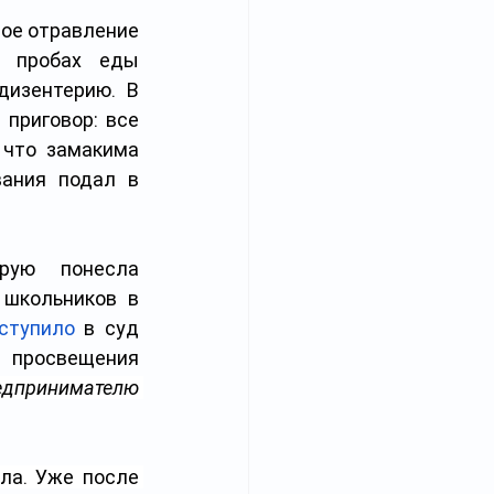
ое отравление 
 пробах еды 
изентерию. В 
и
 приговор: все 
что замакима 
ания подал в 
рую понесла 
 школьников в 
ступило
 в суд 
только три недели назад. Однако ещё осенью министр просвещения 
едпринимателю 
ла. Уже после 