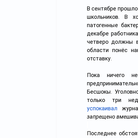
В сентябре прошло
школьников. В х
патогенные бактер
декабре работник
четверо должны в
области понёс на
отставку.
Пока ничего не
предпринимательн
Бесшокы. Уголовн
успокаивал
 журна
запрещено вмешива
Последнее обстоят