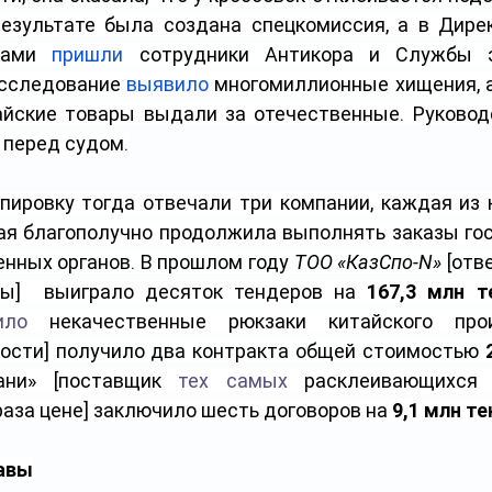
езультате была создана спецкомиссия, а в Дирек
ками 
пришли
 сотрудники Антикора и Службы э
сследование 
выявило
 многомиллионные хищения, а
йские товары выдали за отечественные. Руководс
 перед судом.
пировку тогда отвечали три компании, каждая из 
ая благополучно продолжила выполнять заказы го
енных органов.
В прошлом году 
ТОО «КазСпо-N»
 [отв
ы]  выиграло десяток тендеров на 
167,3 млн т
ило
 некачественные рюкзаки китайского прои
ости] получило два контракта общей стоимостью 
ни» [поставщик 
тех самых
 расклеивающихся 
аза цене] заключило шесть договоров на 
9,1 млн те
авы