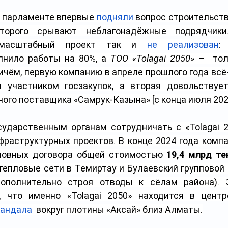
в парламенте впервые 
подняли
 вопрос строительств
оторого срывают неблагонадёжные подрядчики.
 масштабный проект так и 
не реализован
:
лнило работы на 80%, а 
ТОО «Tolagai 2050»
 –  тол
ичём, первую компанию в апреле прошлого года всё-
 участником госзакупок, а вторая довольствует
ного поставщика «Самрук-Казына»
[с конца июля 202
ударственным органам сотрудничать с «Tolagai 2
фраструктурных проектов. В конце 2024 года компан
новных договора общей стоимостью 
19,4 млрд те
тепловые сети в Темиртау и Булаевский групповой 
ополнительно строя отводы к сёлам района). З
 что именно «Tolagai 2050» находится в цент
кандала
  вокруг плотины «Аксай» близ Алматы.