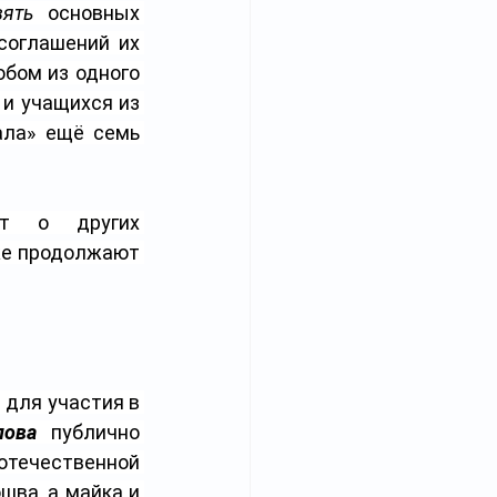
вять
 основных 
оглашений их 
бом из одного 
и учащихся из 
ла» ещё семь 
т о других 
же продолжают 
для участия в 
лова
 публично 
отечественной 
шва, а майка и 