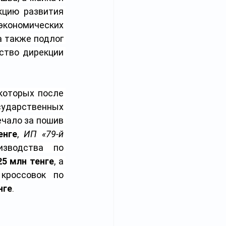
цию развития 
кономических 
 также подлог 
тво дирекции 
которых после 
сударственных 
ечало за пошив 
енге
, 
ИП «79-й 
зводства по 
25 млн тенге
, а 
кроссовок по 
нге
.