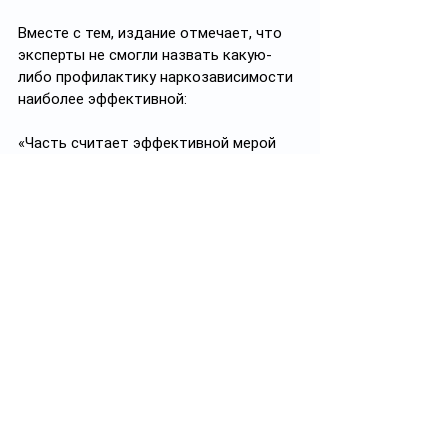
Вместе с тем, издание отмечает, что 
эксперты не смогли назвать какую-
либо профилактику наркозависимости 
наиболее эффективной:
«Часть считает эффективной мерой 
лекции, в которых был бы сделан 
акцент на последствиях наркомании 
и на том, какие последствия ждут 
распространителей. Также же речь шла 
о том, чтобы лекции отдельно 
читались и для родителей, с тем чтобы 
научить их, как разговаривать 
со своими детьми об угрозах 
наркомании.
Другая часть экспертов считает, что 
данный подход устарел, 
старшеклассники с трудом 