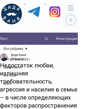
Регистрация
Пост
Все рубрики
Дядя Ваня
Все рубрики
27 янв. 2025 г.
Недостаток любви,
Дядя Ваня
излишняя
Футбол
требовательность,
КФФ
агрессия и насилие в семье
– в числе определяющих
факторов распространения