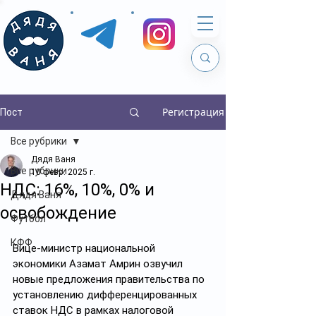
Регистрация
Пост
Все рубрики
Дядя Ваня
Все рубрики
10 февр. 2025 г.
НДС: 16%, 10%, 0% и
Дядя Ваня
освобождение
Футбол
КФФ
Вице-министр национальной 
экономики Азамат Амрин озвучил 
новые предложения правительства по 
установлению дифференцированных 
ставок НДС в рамках налоговой 