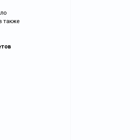
ло 
в также 
етов