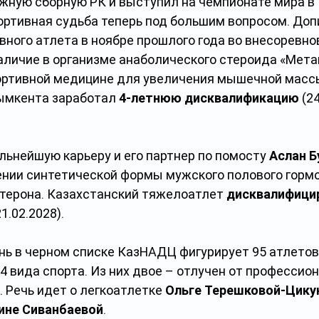
жную сборную РК и выступил на чемпионате мира в П
ортивная судьба теперь под большим вопросом. Допи
вного атлета в ноябре прошлого года во внесоревн
аличие в организме анаболического стероида «Мета
ртивной медицине для увеличения мышечной массы.
ымкента заработал 
4-летнюю дисквалификацию
 (2
ьнейшую карьеру и его партнер по помосту 
Аслан Б
ении синтетической формы мужского полового гормо
стерона. Казахстанский тяжелоатлет 
дисквалифицир
21.02.2028).
ь в черном списке КазНАДЦ фигурирует 95 атлетов и
 вида спорта. Из них двое – отлучен от профессион
 Речь идет о легкоатлетке 
Ольге Терешковой-Цику
ине Сиванбаевой
.