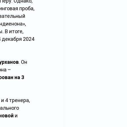
еру. Однако, 
нговая проба, 
овательный 
ндиенона», 
 В итоге, 
4 декабря 2024 
урханов
. Он 
на – 
ован на 3 
 4 тренера, 
ального 
новой
 и 