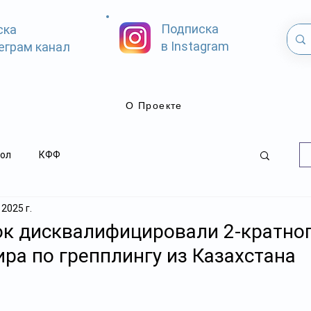
Подписка
ска
в Instagram
еграм канал
О Проекте
ол
КФФ
 2025 г.
ок дисквалифицировали 2-кратно
ра по грепплингу из Казахстана