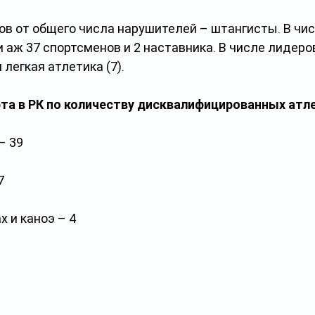
ов от общего числа нарушителей – штангисты. В чис
аж 37 спортсменов и 2 наставника. В числе лидеро
 легкая атлетика (7).
та в РК по количеству дисквалифицированных атл
– 39
7
х и каноэ – 4