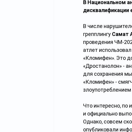
В Национальном ан
дисквалификации е
В числе нарушител
грепплингу 
Самат А
проведения ЧМ-202
атлет использовал
«Кломифен». Это до
«Дростанолон» - ан
для сохранения мыш
«Кломифен» - смяг
злоупотреблением
Что интересно, по 
и официально выпо
Однако, совсем ско
опубликовали инфо