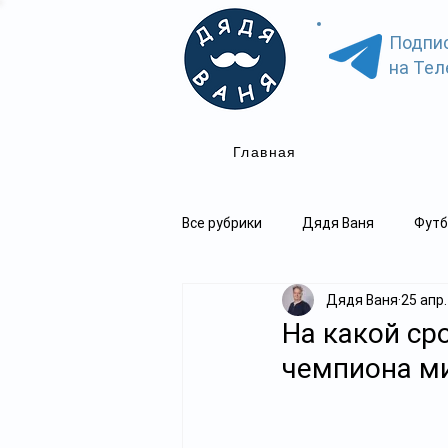
Подпи
на Тел
Главная
Все рубрики
Дядя Ваня
Футб
Дядя Ваня
25 апр.
На какой ср
чемпиона ми