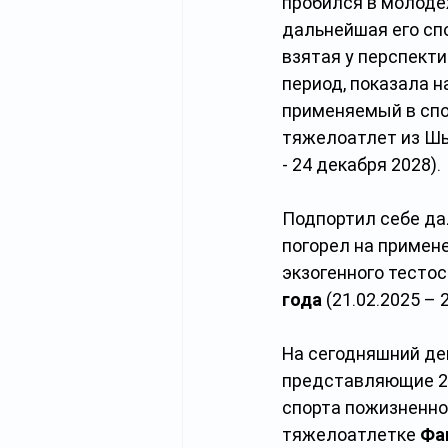
пробился в молоде
дальнейшая его сп
взятая у перспекти
период, показала н
применяемый в спо
тяжелоатлет из Ш
- 24 декабря 2028).
Подпортил себе дал
погорел на примен
экзогенного тесто
года
 (21.02.2025 – 
На сегодняшний ден
представляющие 24
спорта пожизненно.
тяжелоатлетке 
Фа