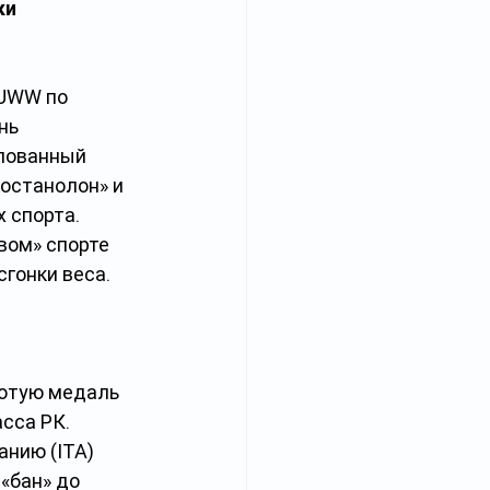
и 
UWW по 
нь 
лованный 
останолон» и 
 спорта. 
вом» спорте 
гонки веса. 
лотую медаль 
сса РК. 
нию (ITA) 
«бан» до 