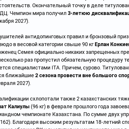
стоятельств. Окончательный точку в деле титулован
ДЦ. Чемпион мира получил 
3-летюю дисквалифика
кабря 2027).
рушителей антидопинговых правил и бронзовый приз
зюдо в весовой категории свыше 90 кг 
Ерлан Конкие
роженец Семея официально никаких запрещенных пре
несколько раз пропустил обязательную процедуру те
ется специалистами ITA. Причем, сурово. Титулован
ся ближайшие 
2 сезона провести вне большого спо
евраля 2027).
лификации схлопотали также 2 казахстанских тяже
лат Калиулы
 (96 кг) в феврале прошлого года завоев
мандном чемпионате Казахстана. По сумме двух упр
+162). Благодаря высоким результатам 18-летний сп