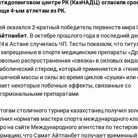
тидопинговом центре РК (КазНАДЦ) огласили срок
ще 4-ым атлетам из РК.
ей оказался 2-кратный победитель первенств мира 
йтпанбет. 
В октябре прошлого года в последний де
4 в Астане случилась ЧП. Тесты показали, что титу
 запрещенные в спорте медицинские препараты «Др
вольно распространенная «связка» в силовых видах
аболический стероид, который применяется в «тене
ечной массы и силы во время циклов «сушки» или с
чает некоторые побочные эффекты, связанные со 
 гормональными препаратами.
итогам столичного турнира казахстанец получил зо
лнил норматив мастера спорта международного кла
ро на сайте Международного агентства по тестирова
рмацию, что Самат Айтпанбет получает временный 