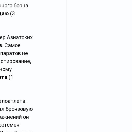
ного борца 
цию 
(3 
ер Азиатских 
в
. Самое 
паратов не 
стирование, 
ному 
рта 
(1 
лоатлета. 
ал бронзовую 
ажнений он 
ортсмен 