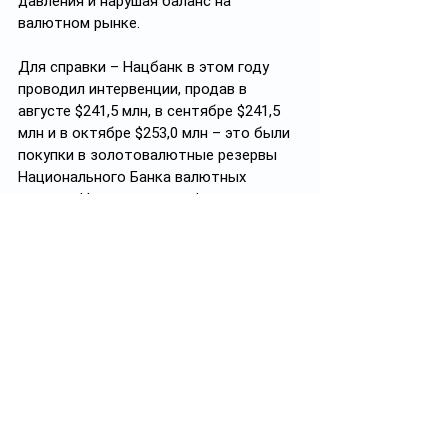
давления и нарушая баланс на 
валютном рынке.
Для справки – Нацбанк в этом году 
проводил интервенции, продав в 
августе $241,5 млн, в сентябре $241,5 
млн и в октябре $253,0 млн – это были 
покупки в золотовалютные резервы 
Национального Банка валютных 
активов Национального фонда в 
рамках решения Правительства РК для 
покупки акций АО «НАК 
«Казатомпром» в Национальный фонд. 
Продажи из золотовалютных резервов 
Национального Банка в целях 
зеркалирования на валютный рынок 
приобретенного объема.
Ваши Черный лебедь, рак и щука
#Нацбанк
#курс
#интервенции