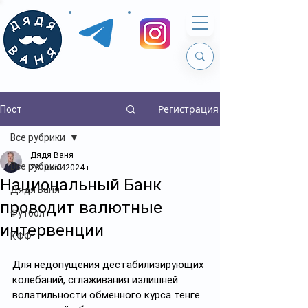
Регистрация
Пост
Все рубрики
Дядя Ваня
Все рубрики
28 нояб. 2024 г.
Национальный Банк
Дядя Ваня
проводит валютные
Футбол
интервенции
КФФ
Для недопущения дестабилизирующих 
колебаний, сглаживания излишней 
волатильности обменного курса тенге 