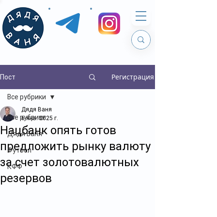
Регистрация
Пост
Все рубрики
Дядя Ваня
Все рубрики
6 янв. 2025 г.
Нацбанк опять готов
Дядя Ваня
предложить рынку валюту
Футбол
за счет золотовалютных
КФФ
резервов