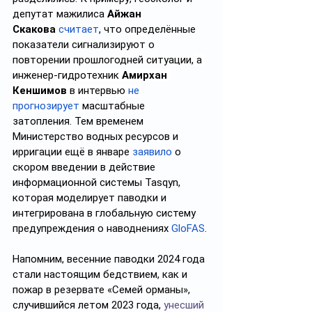
депутат мажилиса 
Айжан 
Скакова
считает
, что определённые 
показатели сигнализируют о 
повторении прошлогодней ситуации,
 а 
инженер-гидротехник 
Амирхан 
Кеншимов
 в интервью 
не 
прогнозируeт
масштабные 
затопления. Тем временем 
Министерство водных ресурсов и 
ирригации ещё в январе 
заявило
 о 
скором введении в действие 
информационной системы Tasqyn, 
которая моделирует паводки и 
интегрирована в глобальную систему 
предупреждения о наводнениях 
GloFAS
.
Напомним, весенние паводки 2024 года 
стали настоящим бедствием, как и 
пожар в резервате «Семей орманы», 
случившийся летом 2023 года, 
унесший 