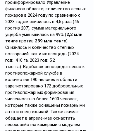
проинформировало Управление 
финансов области, количество лесных 
пожаров в 2024 году по сравнению с 
2023 годом снизилось в 4,5 раза (46 
против 207), сумма материального 
ущерба уменьшилась на 99% (
2,2 млн 
тенге
 против 
239 млн тенге
). 
Снизилось и количество степных 
возгораний, как и их площадь (2024 
год:  410 га, 2023 год: 5,2 
тыс. га).
Вдобавок непосредственно к 
противопожарной службе в 
количестве 190 человек в области 
зарегистрировано 172 добровольных 
противопожарных формирования 
численностью более 1600 человек, 
которые также оснащены пожарными 
авто и спецтехникой. Также акимат 
обещает в апреле-мае оснастить 
лесохозяйства камерами с модулем 