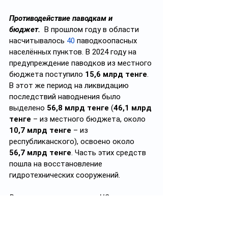
Противодействие паводкам и 
бюджет. 
 В прошлом году в области 
насчитывалось 
40
 паводкоопасных 
населённых пунктов. В 2024 году на 
предупреждение паводков из местного 
бюджета поступило 
15,6 млрд тенге
. 
В этот же период на ликвидацию 
последствий наводнения было 
выделено 
56,8 млрд тенге
 (
46,1 млрд 
тенге
 – из местного бюджета, около 
10,7 млрд тенге
 – из 
республиканского), освоено около 
56,7 млрд тенге
. Часть этих средств 
пошла на восстановление 
гидротехнических сооружений.
В целях предупреждения ЧС 
зарезервированы силы и средства на 
проведение аварийно-спасательных 