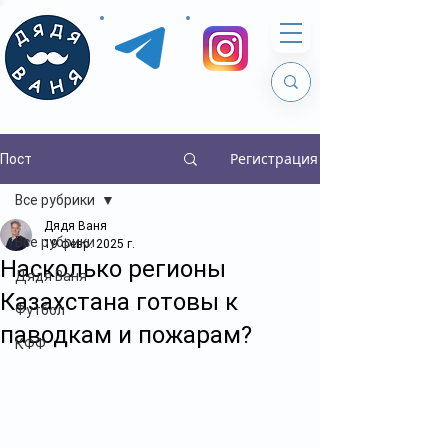
Регистрация
Пост
Все рубрики
Дядя Ваня
Все рубрики
19 февр. 2025 г.
Насколько регионы
Дядя Ваня
Казахстана готовы к
Футбол
паводкам и пожарам?
КФФ