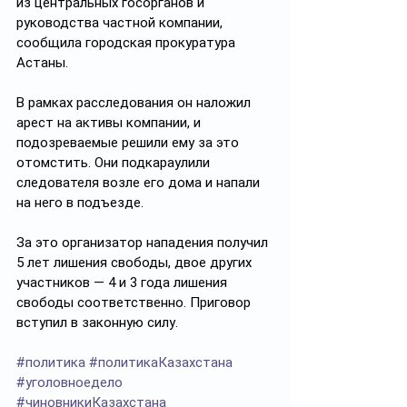
из центральных госорганов и 
руководства частной компании, 
сообщила городская прокуратура 
Астаны.
В рамках расследования он наложил 
арест на активы компании, и 
подозреваемые решили ему за это 
отомстить. Они подкараулили 
следователя возле его дома и напали 
на него в подъезде.
За это организатор нападения получил 
5 лет лишения свободы, двое других 
участников — 4 и 3 года лишения 
свободы соответственно. Приговор 
вступил в законную силу.
#политика
#политикаКазахстана
#уголовноедело
#чиновникиКазахстана