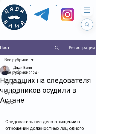
Регистрация
Пост
Все рубрики
Дядя Ваня
Все рубрики
29 нояб. 2024 г.
Напавших на следователя
Дядя Ваня
чиновников осудили в
Футбол
Астане
КФФ
Следователь вел дело о хищении в 
отношении должностных лиц одного 