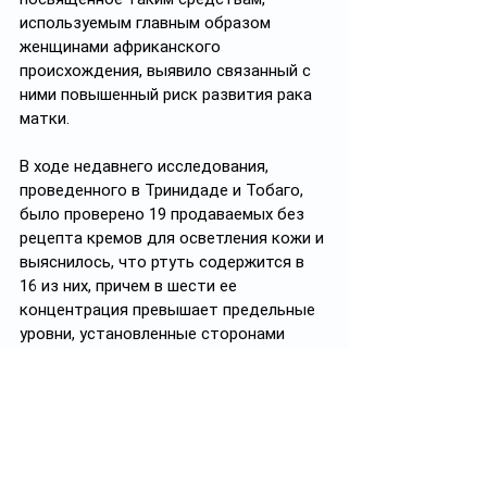
используемым главным образом 
женщинами африканского 
происхождения, выявило связанный с 
ними повышенный риск развития рака 
матки.
В ходе недавнего исследования, 
проведенного в Тринидаде и Тобаго, 
было проверено 19 продаваемых без 
рецепта кремов для осветления кожи и 
выяснилось, что ртуть содержится в 
16 из них, причем в шести ее 
концентрация превышает предельные 
уровни, установленные сторонами 
Минаматской конвенцию о ртути, а в 
трех достигает критических значений. 
Попадание ртути в организм может 
быть причиной дерматологических 
проблем, нервных расстройств и 
проблем с почками.