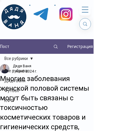
Регистрация
Пост
Все рубрики
Дядя Ваня
Все рубрики
1 нояб. 2024 г.
Многие заболевания
Дядя Ваня
женской половой системы
Футбол
могут быть связаны с
КФФ
токсичностью
косметических товаров и
гигиенических средств,