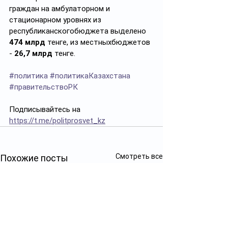
граждан на амбулаторном и 
стационарном уровнях из 
республиканскогобюджета выделено 
474 млрд
 тенге, из местныхбюджетов 
- 
26,7 млрд
 тенге.
#политика
#политикаКазахстана
#правительствоРК
Подписывайтесь на 
https://t.me/politprosvet_kz
Смотреть все
Похожие посты