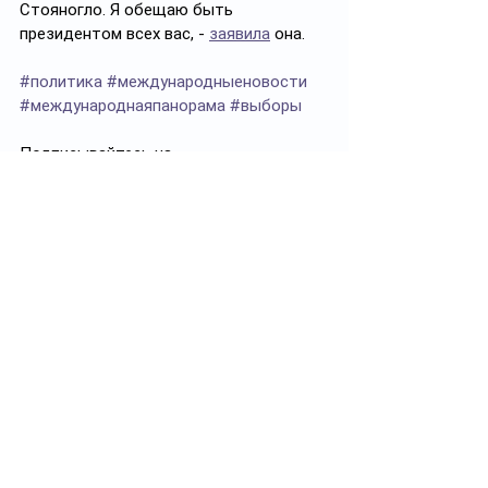
Стояногло. Я обещаю быть 
президентом всех вас, - 
заявила
 она.
#политика
#международныеновости
#международнаяпанорама
#выборы
Подписывайтесь на 
https://t.me/politprosvet_kz
Смотреть все
Похожие посты