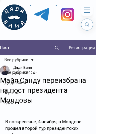
Регистрация
Пост
Все рубрики
Дядя Ваня
Все рубрики
4 нояб. 2024 г.
Майя Санду переизбрана
Дядя Ваня
на пост президента
Футбол
Молдовы
КФФ
В воскресенье, 4 ноября, в Молдове 
прошел второй тур президентских 