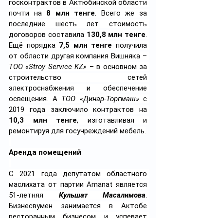
госконтрактов в Актюбинской области 
почти на 
8 млн тенге
. Всего же за 
последние шесть лет стоимость 
договоров составила 
130,8 млн тенге
. 
Ещё порядка 
7,5 млн тенге
 получила 
от области другая компания Вишняка – 
ТОО «Stroy Service KZ»
 – в основном за 
строительство сетей 
электроснабжения и обеспечение 
освещения. А 
ТОО «Динар-Торгмаш»
 с 
2019 года заключило контрактов на 
10,3 млн тенге
, изготавливая и 
ремонтируя для госучреждений мебель.
Аренда помещений
С 2021 года депутатом областного 
маслихата от партии Amanat является 
51-летняя 
Кульшат Масалимова
. 
Бизнесвумен занимается в Актобе 
ресторанным бизнесом и успевает 