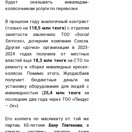
будет оказывать инвалидам-
колясочникам услуги по перевозке.
В прошлом году аналогичный контракт 
(только на 
118,5 млн тенге
) с отделом 
занятости заключило 
ТОО «Social 
Services»
, дочерняя компания Cоюза. 
Другая «дочка» организации в 2023-
2024 годах получила от местных 
властей ещё 
18,3 млн тенге
 на СТО по 
ремонту и сборке инвалидных кресел-
колясок. Помимо этого, Жулдасбаев 
получает бюджетные деньги за 
установку оборудования для людей с 
инвалидностью (
25,4 млн тенге
 за 
последние два года через 
ТОО «Пандус 
– Ок»
).
Его коллега по маслихату от той же 
партии
, 60-летняя 
Бану Тлегенова
, в 
рамках системы закупок тоже 