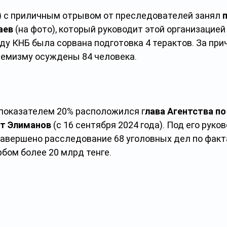
) с приличным отрывом от преследователей занял 
аев 
(на фото), который руководит этой организацией 
году КНБ была сорвана подготовка 4 терактов. За при
ремизму осуждены 84 человека.
 показателем 20% расположился г
лава Агентства п
т Элиманов
 (с 16 сентября 2024 года). Под его руко
 завершено расследование 68 уголовных дел по факт
бом более 20 млрд тенге.