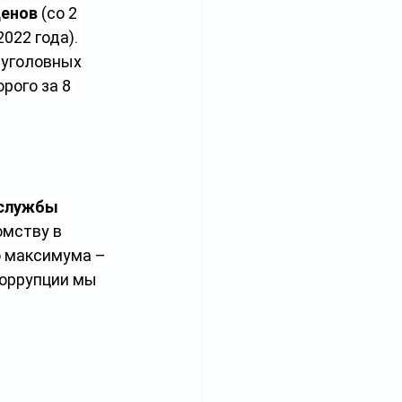
денов
 (со 2 
2022 года). 
 уголовных 
рого за 8 
службы 
омству в 
о максимума – 
коррупции мы 