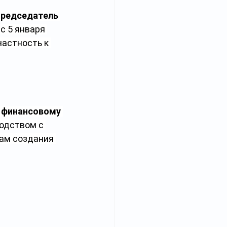
председатель 
с 5 января 
частность к 
о финансовому 
водством с 
ам создания 