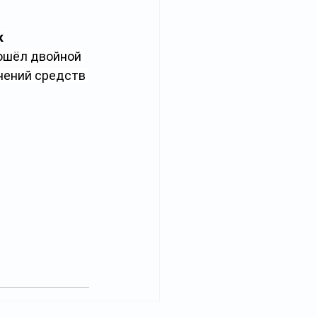
 
зошёл двойной 
нений средств 