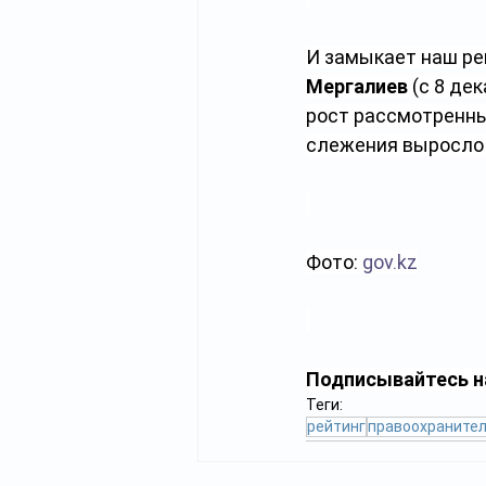
И замыкает наш ре
Мергалиев
 (с 8 де
рост рассмотренны
слежения выросло 
Фото: 
gov.kz
Подписывайтесь н
Теги:
рейтинг
правоохранител