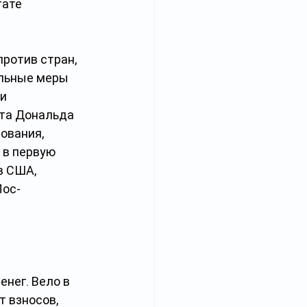
ате 
ротив стран, 
ельные меры 
и 
та Дональда 
ования, 
 в первую 
в США, 
Лос-
нег. Вело в 
 взносов, 