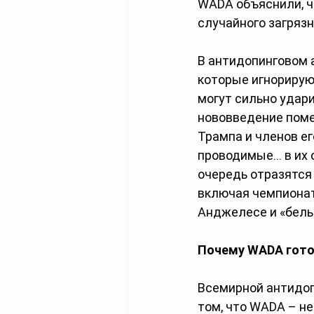
WADA объяснили, ч
случайного загрязн
В антидопинговом 
которые игнорирую
могут сильно удари
нововведение поме
Трампа и членов е
проводимые… в их с
очередь отразятся
включая чемпионат
Анджелесе и «белы
Почему WADA гото
Всемирной антидоп
том, что WADA – не