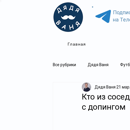
Подпи
на Тел
Главная
Все рубрики
Дядя Ваня
Футб
Дядя Ваня
21 мар
Кто из сосе
с допингом