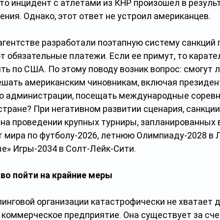
то инцидент с атлетами из КНР произошел в результ
ения. Однако, этот ответ не устроил американцев.
агентстве разработали поэтапную систему санкций п
т обязательные платежи. Если ее примут, то карат
ть по США. По этому поводу возник вопрос: смогут л
шать американским чиновникам, включая президен
го администрации, посещать международные соревн
тране? При негативном развитии сценария, санкции
 на проведении крупных турниры, запланированных 
 мира по футболу-2026, летнюю Олимпиаду-2028 в 
е» Игры-2034 в Солт-Лейк-Сити.
во пойти на крайние меры
инговой организации катастрофически не хватает де
 коммерческое предприятие. Она существует за счет