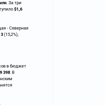
 млн
. За три 
тупило 
$1,6 
ая - Северная 
13
 (15,2%), 
сов в бюджет 
9 398
. В 
анским 
анятся 
 