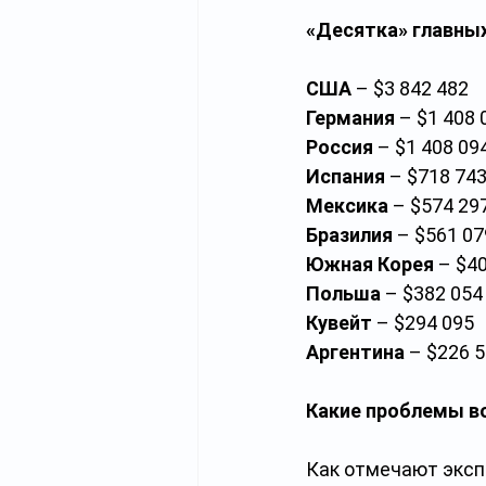
«Десятка» главны
США
 – $3 842 482
Германия
 – $1 408 
Россия
 – $1 408 09
Испания
 – $718 74
Мексика 
– $574 29
Бразилия
 – $561 07
Южная Корея
 – $4
Польша 
– $382 054
Кувейт
 – $294 095
Аргентина
 – $226 
Какие проблемы во
Как отмечают эксп