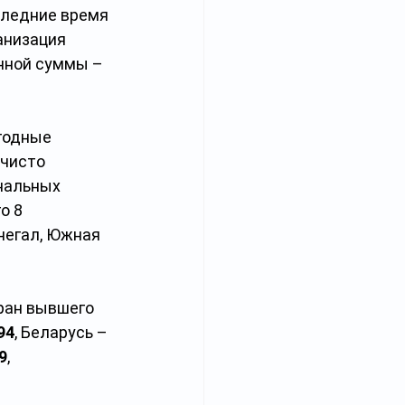
следние время 
анизация 
анной суммы – 
годные 
чисто 
ональных 
о 8 
негал, Южная 
ран вывшего 
94
, Беларусь – 
9
, 