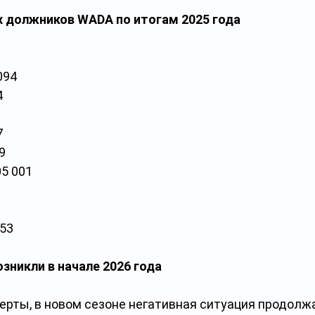
х должников WADA по итогам 2025 года
094
4
3
7
9
05 001
553
зникли в начале 2026 года
ерты, в новом сезоне негативная ситуация продолж