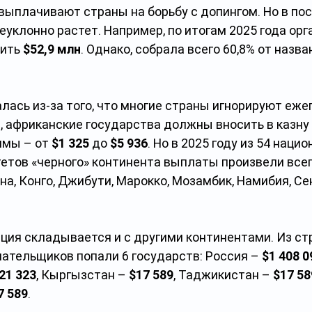
выплачивают страны на борьбу с допингом. Но в по
уклонно растет. Например, по итогам 2025 года орг
ить 
$52,9 млн
. Однако, собрала всего 60,8% от назв
лась из-за того, что многие страны игнорируют еже
, африканские государства должны вносить в казну 
мы – от 
$1 325
 до 
$5 936
. Но в 2025 году из 54 наци
етов «черного» континента выплаты произвели всег
на, Конго, Джибути, Марокко, Мозамбик, Намибия, Се
ация складывается и с другими континентами. Из ст
ательщиков попали 6 государств: Россия – 
$1 408 0
21 323
, Кыргызстан – 
$17 589
, Таджикистан – 
$17 58
7 589
.