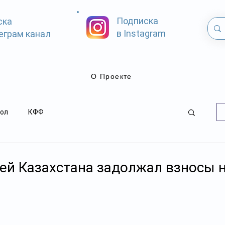
Подписка
ска
в Instagram
еграм канал
О Проекте
ол
КФФ
.
дей Казахстана задолжал взносы 