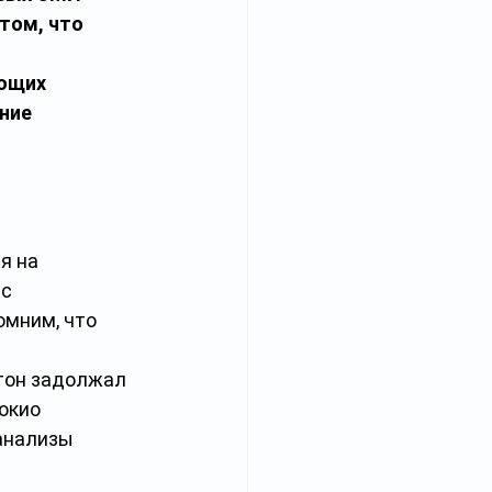
том, что 
ющих 
ние 
я на 
с 
мним, что 
тон задолжал 
окио 
анализы 