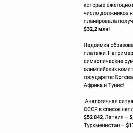
которые ежегодно 
число должников не
планировала получ
$32,2 млн
!      
Недоимка образова
платежи. Например
символические сум
олимпийских комит
государств: Ботсва
Африка и Тунис!
 Аналогичная ситу
СССР в список непл
$52 842
, Латвия – 
$
Туркменистан – 
$1