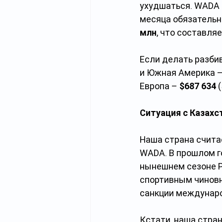
ухудшаться. WADA 
месяца обязательн
млн
, что составля
Если делать разби
и Южная Америка –
Европа – 
$687 634
 
Ситуация с Казах
Наша страна счита
WADA. В прошлом г
нынешнем сезоне Р
спортивным чиновн
санкции междунаро
Кстати, наша стра