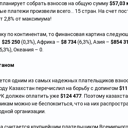
планирует собрать взносов на общую сумму 
$57,03
ые платежи произвели всего… 15 стран. На счет пос
ет 2,8% от максимума!
вку по континентам, то финансовая картина следующ
 
$25 250
 (0,3%), Африка – 
$8 734
 (6,3%), Азия – 
$854 3
(5,3%), Океания – 0.
станом
ется одним из самых надежных плательщиков взно
оду Казахстан перечислил на борьбу с допингом 
$11
К должен оплатить уже 
$124 477
. Поэтому казахст
икам можно не беспокоиться, что на них распростр
дной организации.
на считается крупнейшим плательщиком Всемирного