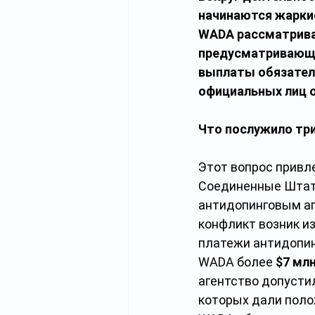
начинаются жаркие
WADA рассматривае
предусматривающе
выплаты обязатель
официальных лиц о
Что послужило тр
Этот вопрос привле
Соединенные Штаты
антидопинговым аг
конфликт возник и
платежи антидопин
WADA более 
$7 мл
агентство допустил
которых дали поло