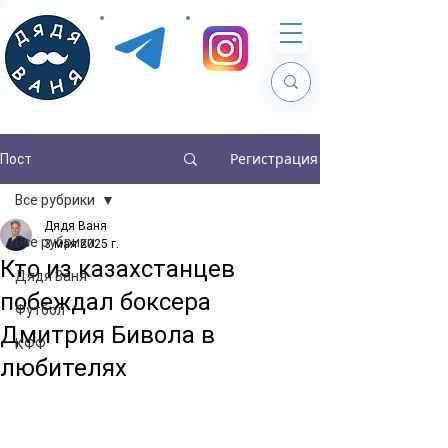
Регистрация
Пост
Все рубрики
Дядя Ваня
Все рубрики
3 мая 2025 г.
Кто из казахстанцев
Дядя Ваня
побеждал боксера
Футбол
Дмитрия Бивола в
КФФ
любителях