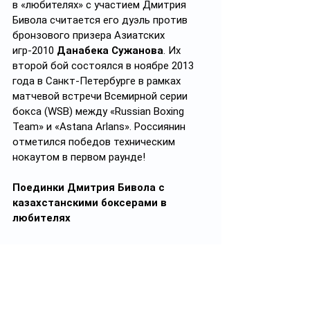
в «любителях» с участием Дмитрия 
Бивола считается его дуэль против 
бронзового призера Азиатских 
игр-2010 
Данабека Сужанова
. Их 
второй бой состоялся в ноябре 2013 
года в Санкт-Петербурге в рамках 
матчевой встречи Всемирной серии 
бокса (WSB) между «Russian Boxing 
Team» и «Astana Arlans». Россиянин 
отметился победов техническим 
нокаутом в первом раунде!
Поединки Дмитрия Бивола с 
казахстанскими боксерами в 
любителях
2006 Сочи - 
Хусан Байматов
 – 2:6
2006 Стамбул - 
Ерлан Сейдалиев
 – 
RSCO
2007 Баку – 
Нурсултан Аблаев
 – 8:21
2008 Волгоград – 
Нурдаулет 