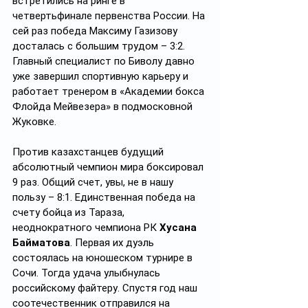
встретились на ринге в 
четвертьфинале первенства России. На 
сей раз победа Максиму Газизову 
досталась с большим трудом – 3:2. 
Главный специалист по Биволу давно 
уже завершил спортивную карьеру и 
работает тренером в «Академии бокса 
Флойда Мейвезера» в подмосковной 
Жуковке.
Против казахстанцев будущий 
абсолютный чемпион мира боксировал 
9 раз. Общий счет, увы, не в нашу 
пользу – 8:1. Единственная победа на 
счету бойца из Тараза, 
неоднократного чемпиона РК 
Хусана 
Байматова
. Первая их дуэль 
состоялась на юношеском турнире в 
Сочи. Тогда удача улыбнулась 
российскому файтеру. Спустя год наш 
соотечественник отправился на 