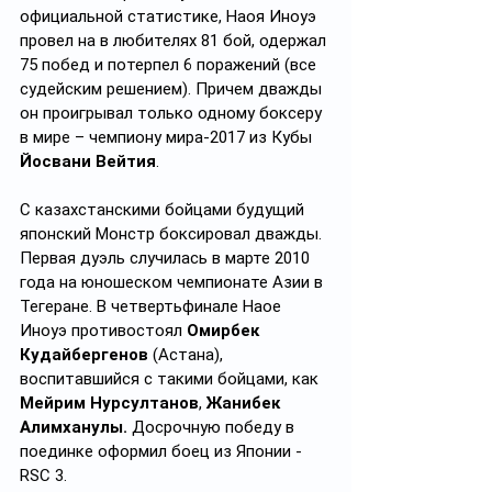
официальной статистике, Наоя Иноуэ 
провел на в любителях 81 бой, одержал 
75 побед и потерпел 6 поражений (все 
судейским решением). Причем дважды 
он проигрывал только одному боксеру 
в мире – чемпиону мира-2017 из Кубы 
Йосвани Вейтия
.
С казахстанскими бойцами будущий 
японский Монстр боксировал дважды. 
Первая дуэль случилась в марте 2010 
года на юношеском чемпионате Азии в 
Тегеране. В четвертьфинале Наое 
Иноуэ противостоял 
Омирбек 
Кудайбергенов 
(Астана), 
воспитавшийся с такими бойцами, как 
Мейрим Нурсултанов
, 
Жанибек 
Алимханулы. 
Досрочную победу в 
поединке оформил боец из Японии - 
RSC 3.