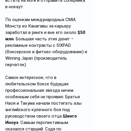
встать на ноги и отправить соперника 
в нокаут.
По оценкам международных СМИ, 
Монстр из Канагавы за карьеру 
заработал в ринге и вне его около 
$50 
млн
. Большая часть этих денег – 
рекламные контракты с SIXPAD 
(боксерское и фитнес-оборудование) и 
Winning Japan (производитель 
перчаток).
Самое интересное, что в 
любительском боксе будущая 
профессиональная звезда ничем 
особенным себя не проявил. Братья 
Наоя и Такума начали постигать азы 
английского кулачного боя под 
руководством своего отца 
Шинго 
Иноуэ
. Самым перспективным 
оказался старший. Судя по 