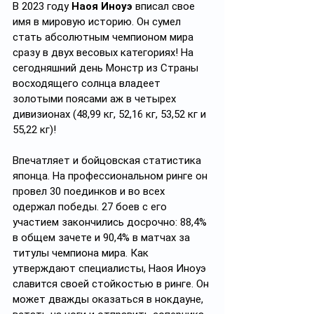
В 2023 году 
Наоя Иноуэ
 вписал свое 
имя в мировую историю. Он сумел 
стать абсолютным чемпионом мира 
сразу в двух весовых категориях! На 
сегодняшний день Монстр из Страны 
восходящего солнца владеет 
золотыми поясами аж в четырех 
дивизионах (48,99 кг, 52,16 кг, 53,52 кг и 
55,22 кг)!
Впечатляет и бойцовская статистика 
японца. На профессиональном ринге он 
провел 30 поединков и во всех 
одержал победы. 27 боев с его 
участием закончились досрочно: 88,4% 
в общем зачете и 90,4% в матчах за 
титулы чемпиона мира. Как 
утверждают специалисты, Наоя Иноуэ 
славится своей стойкостью в ринге. Он 
может дважды оказаться в нокдауне, 