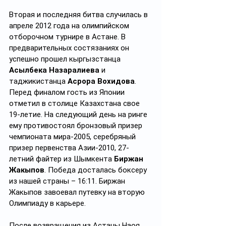
Вторая и последняя битва случилась в 
апреле 2012 года на олимпийском 
отборочном турнире в Астане. В 
предварительных состязаниях он 
успешно прошел кыргызстанца 
Асылбека Назаралиева
 и 
таджикистанца 
Асрора Вохидова
. 
Перед финалом гость из Японии 
отметил в столице Казахстана свое 
19-летие. На следующий день на ринге 
ему противостоял бронзовый призер 
чемпионата мира-2005, серебряный 
призер первенства Азии-2010, 27-
летний файтер из Шымкента 
Биржан 
Жакыпов
. Победа досталась боксеру 
из нашей страны – 16:11. Биржан 
Жакыпов завоевал путевку на вторую 
Олимпиаду в карьере.
После возвращения из Астаны Наоя 