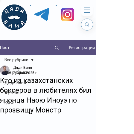
Регистрация
Пост
Все рубрики
Дядя Ваня
Все рубрики
21 мая 2025 г.
Кто из казахстанских
Дядя Ваня
боксеров в любителях бил
Футбол
японца Наою Иноуэ по
КФФ
прозвищу Монстр