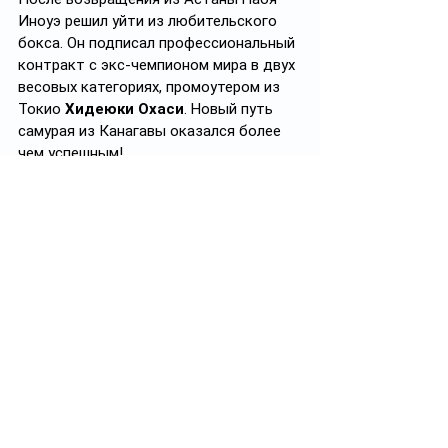
Иноуэ решил уйти из любительского 
бокса. Он подписал профессиональный 
контракт с экс-чемпионом мира в двух 
весовых категориях, промоутером из 
Токио 
Хидеюки Охаси
. Новый путь 
самурая из Канагавы оказался более 
чем успешным!
Кстати, Астана стала точкой 
преткновения и для его младшего 
брата Такума Иноуэ. В 2011 году 
перспективный боец пробился в 
юниорскую сборную Японию и 
отправился в столицу Казахстана для 
участия в чемпионате мира среди 
ровесников. В первом же бою он 
победил кыргызстанца 
Алмамбета 
Алибекова
. Однако в следующей 
встрече нарвался на более 
мастеровитого узбекистанца 