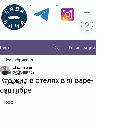
Регистрация
Пост
Все рубрики
Дядя Ваня
Все рубрики
3 дек. 2024 г.
Кто жил в отелях в январе-
Дядя Ваня
сентябре
Футбол
КФФ