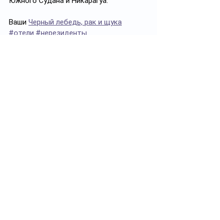
Южного Судана и Никарагуа.
Ваши 
Черный лебедь, рак и щука
#отели
#нерезиденты
Смотреть все
Похожие посты