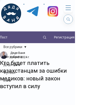
Регистрация
Пост
Все рубрики
Дядя Ваня
Все рубрики
6 нояб. 2024 г.
Кто будет платить
Дядя Ваня
казахстанцам за ошибки
Футбол
медиков: новый закон
КФФ
вступил в силу