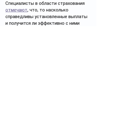
Специалисты в области страхования 
отмечают
, что, то насколько 
справедливы установленные выплаты 
и получится ли эффективно с ними 
работать, можно оценить минимум 
черед год, когда будет виден объем 
поступающих претензий. 
В 2023 году, как 
рассказывал 
Ranking.kz
, по итогам января–октября в 
Казахстане зарегистрировали 212 
медицинских уголовных 
правонарушений — на 2,4% больше, чем 
годом ранее.
95,8% медицинских уголовных 
правонарушений пришлось на 
ненадлежащее выполнение 
профессиональных обязанностей 
медицинскими или фармацевтическими 