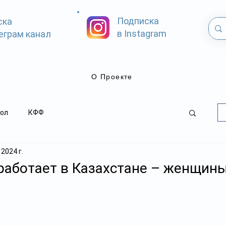
Подписка
ска
в Instagram
еграм канал
О Проекте
ол
КФФ
 2024 г.
работает в Казахстане – женщин