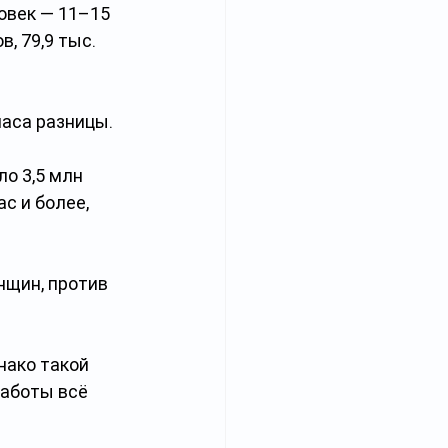
ловек — 11–15 
, 79,9 тыс. 
аса разницы. 
о 3,5 млн 
с и более, 
нщин, против 
ако такой 
аботы всё 