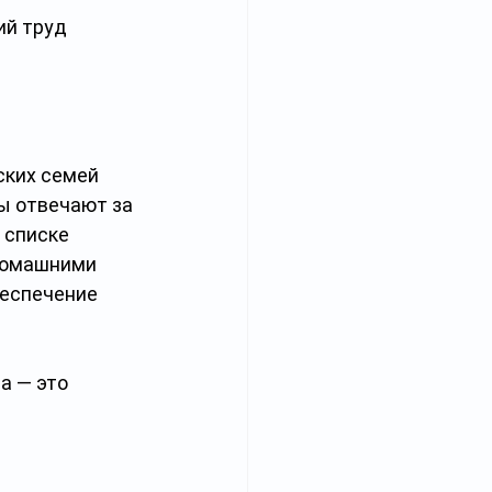
й труд 
ских семей 
 отвечают за 
 списке 
 домашними 
еспечение 
 — это 