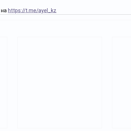
на 
https://t.me/ayel_kz