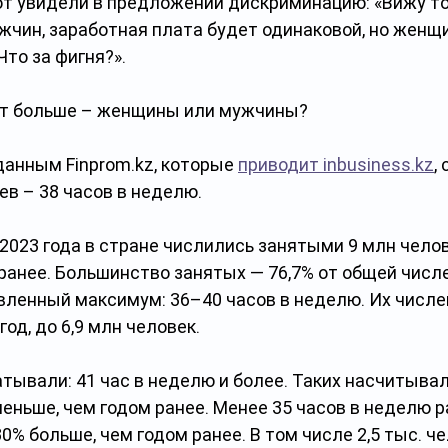
т увидели в предложении дискриминацию: «Вижу то
чин, заработная плата будет одинаковой, но женщ
то за фигня?». 
ет больше – женщины или мужчины?
данным Finprom.kz, которые 
приводит inbusiness.kz
,
в – 38 часов в неделю.
2023 года в стране числились занятыми 9 млн челове
ранее. Большинство занятых — 76,7% от общей числе
вленный максимум: 36–40 часов в неделю. Их числе
год, до 6,9 млн человек.
тывали: 41 час в неделю и более. Таких насчитывал
меньше, чем годом ранее. Менее 35 часов в неделю р
30% больше, чем годом ранее. В том числе 2,5 тыс. че