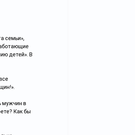
а семьи», 
работающие 
ию детей». В 
все 
щин!».
 мужчин в 
ете? Как бы 