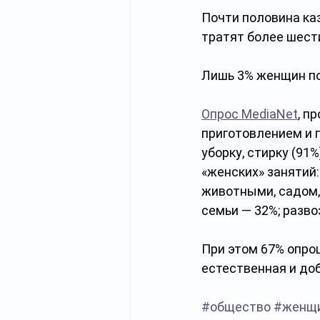
Почти половина ка
тратят более шест
Лишь 3% женщин по
Опрос MediaNet
, п
приготовлением и 
уборку, стирку (91%
«женских» занятий:
животными, садом,
семьи — 32%; разво
При этом 67% опро
естественная и до
#общество
#женщ