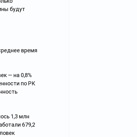
лько 
ины будут 
 среднее время 
к — на 0,8% 
нности по РК 
нность 
ось 1,3 млн 
аботали 679,2 
ловек 