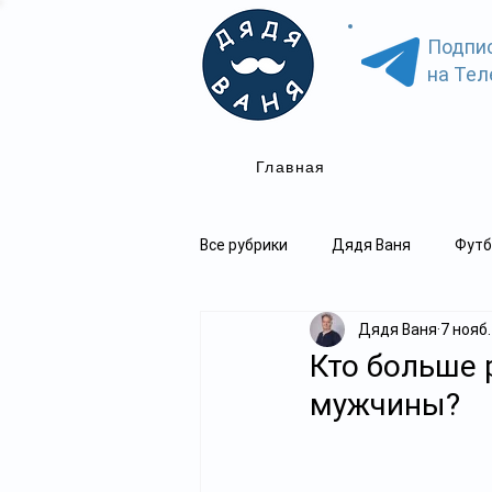
Подпи
на Тел
Главная
Все рубрики
Дядя Ваня
Футб
Дядя Ваня
7 нояб.
Кто больше 
мужчины?