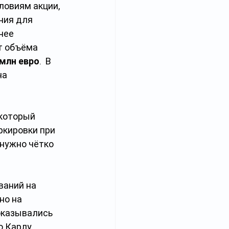
ловиям акции, 
ния для 
нее 
т объёма 
 млн евро
.  В 
на 
 который 
ркировки при 
нужно чётко 
ваний на 
но на 
оказывались 
 Карлу 