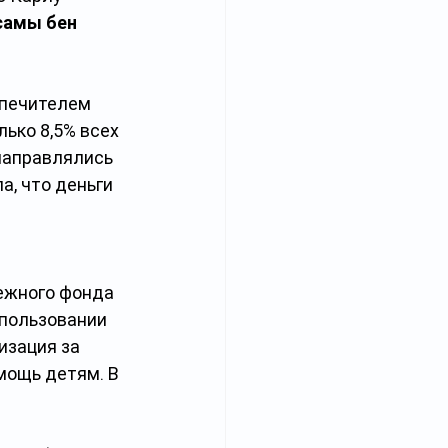
самы бен 
опечителем 
олько 8,5% всех 
направлялись 
, что деньги 
ежного фонда 
спользовании 
изация за 
мощь детям. В 