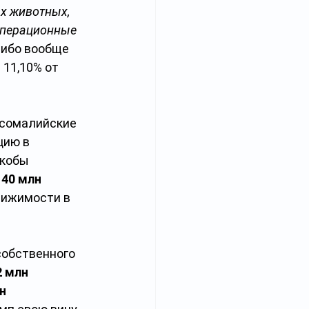
х животных, 
операционные 
ибо вообще 
11,10% от 
 сомалийские 
ию в 
кобы 
 
40 млн 
вижимости в 
собственного 
2 млн 
н 