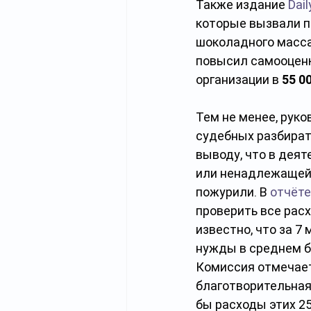
Также издание 
Dail
которые вызвали по
шоколадного масса
повысил самооценк
организации в 
55 0
Тем не менее, рук
судебных разбират
выводу, что в дея
или ненадлежащей 
пожурили. В 
отчёте
проверить все расх
известно, что за 7
нужды в среднем б
Комиссия отмечает
благотворительная
бы расходы этих 2