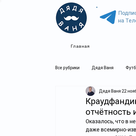
Подпи
на Тел
Главная
Все рубрики
Дядя Ваня
Футб
Дядя Ваня
22 нояб
Краудфандин
отчётность 
Оказалось, что в 
даже всемирно-изв