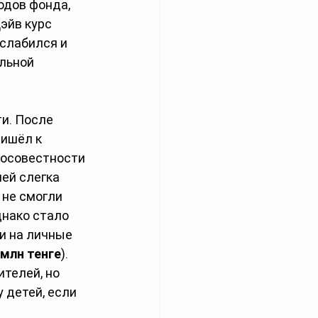
дов фонда, 
эйв курс 
слабился и 
льной 
и. После 
ишёл к 
росовестности 
ей слегка 
 не смогли 
днако стало 
и на личные 
 млн тенге
). 
телей, но 
 детей, если 