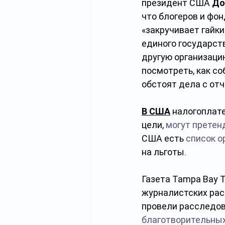
президент США 
До
что блогеров и фон
«закручивает гайк
единого государств
другую организаци
посмотреть, как со
обстоят дела с от
В США
 налогоплат
цели, 
могут претен
США есть 
список о
на льготы.
Газета Tampa Bay 
журналистских рассл
провели расследов
благотворительных