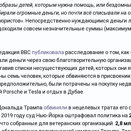
бразы детей, которым нужна помощь, или бездомны
бирали огромные деньги, но почти всё списывали на 
 юристов»
. Непосредственно нуждающимся деньги л
 доходили совсем незначительные суммы (максимум 
едакция BBC 
публиковала
 расследование о том, как
ли деньги через свою благотворительную организац
тавив списки несуществующих детей, которых они я
ны семь человек, которые обвиняются в присвоении
, предположительно, были потрачены на покупку нед
 Porsche и Tesla и отдых в Дубае.
Дональда Трампа 
обвиняли
 в нецелевых тратах его 
В 2019 году суд Нью-Йорка оштрафовал политика на 
 что собранные для ветеранских организаций  
2,8 мл