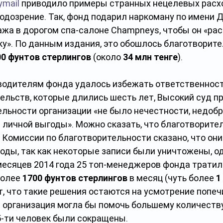
ymail
 приводило примеры странных нецелевых расхо
дозрение. Так, фонд подарил наркоману по имени Д
жа в дорогом спа-салоне Champneys, чтобы он «рас
у». По данным издания, это обошлось благотворите
00 фунтов стерлингов 
(около 
34 млн тенге
).
оводителям фонда удалось избежать ответственност
ельств, которые длились шесть лет, Высокий суд пр
тельности организации «не было нечестности, недоб
личной выгоды». Можно сказать, что благотворител
 Комиссии по благотворительности сказано, что они
оды, так как некоторые записи были уничтожены, о
 месяцев 2014 года 25 топ-менеджеров фонда тратил
олее 
1700 фунтов стерлингов
 в месяц (чуть более 
1
, что такие решения остаются на усмотрение попечи
 организация могла бы помочь большему количеству
5-ти человек были сокращены.