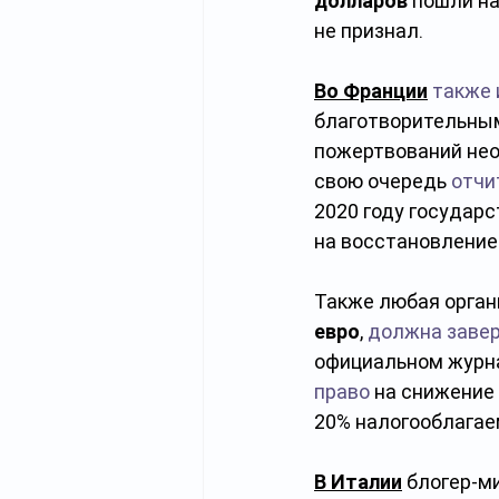
долларов
 пошли н
не признал.
Во Франции
также 
благотворительным
пожертвований нео
свою очередь 
отчи
2020 году государс
на восстановление
Также любая орган
евро
, 
должна заве
официальном журна
право
 на снижение
20% налогооблагае
В Италии
 блогер-