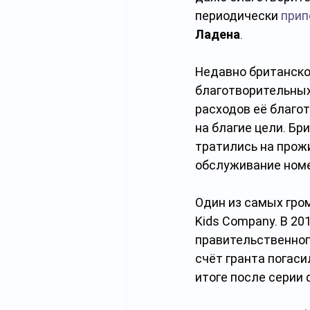
периодически 
при
Ладена
.
Недавно британско
благотворительных 
расходов её благо
на благие цели. Бр
тратились на прожи
обслуживание номе
Один из самых гро
Kids Company. В 20
правительственного
счёт гранта погаси
итоге после серии