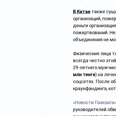
В Китае
также сущ
организаций, поже
деньги организаци
пожертвований. Не
объединения не мо
Физические лица та
всегда честно это
29-летнего мужчину
млн тенге
) на лече
соцсетях. После о
краунфандинга, кот
«Новости Гонконга»
руководителей обви