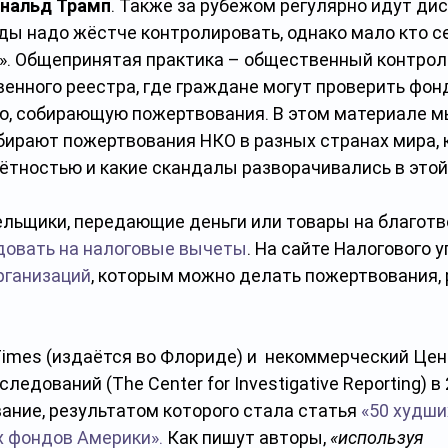
нальд Трамп
. Также за рубежом регулярно идут дис
ды надо жёстче контролировать, однако мало кто с
и». Общепринятая практика – общественный контроль
енного реестра, где граждане могут проверить фонд
ю, собирающую пожертвования. В этом материале м
бирают пожертвования НКО в разных странах мира, к
чётностью и какие скандалы разворачивались в этой
ельщики, передающие деньги или товары на благот
довать на налоговые вычеты
. На сайте Налогового 
рганизаций
, которым можно делать пожертвования,
Times (издаётся во Флориде) и  некоммерческий Цен
едований (The Center for Investigative Reporting) в 
ание, результатом которого стала статья 
«50 худши
 фондов Америки».
 Как пишут авторы, 
«используя 