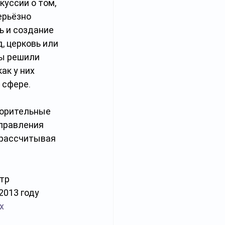
куссии о том, 
ерьёзно 
 и создание 
, церковь или 
ы решили 
ак у них 
 сфере.
ворительные 
управления 
 рассчитывая 
тр 
2013 году 
х 