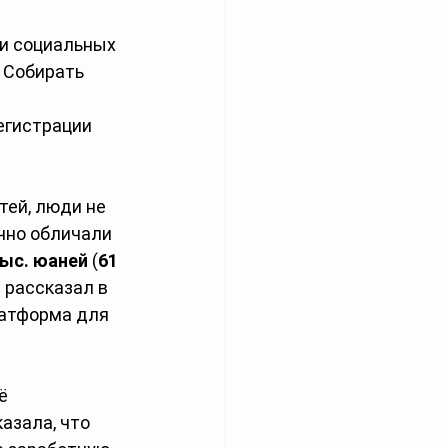
и социальных 
 Собирать 
 
егистрации 
тей, люди не 
чно обличали 
тыс. юаней
 (
61 
 рассказал в 
латформа для 
ё 
азала, что 