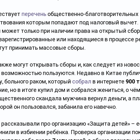
ествует 
перечень
 общественно-благотворительных 
ртвования которым попадают под налоговый вычет. 
я может только при наличии права на открытый сбор
зарегистрированные или находящиеся в процессе р
гут принимать массовые сборы.
кже могут открывать сборы и, как следует из новос
й возможностью пользуются. Недавно в Китае публи
, больного раком, который 
собрал
 в интернете 
900 
ние, но в итоге купил дом и собрался жениться, о чём
бщественного скандала мужчина вернул деньги, а п
орой он пользовался, забанила его навечно.
 рассказывали про организацию «Защита детей» – е
нили в избиении ребёнка. Проверка организации пок