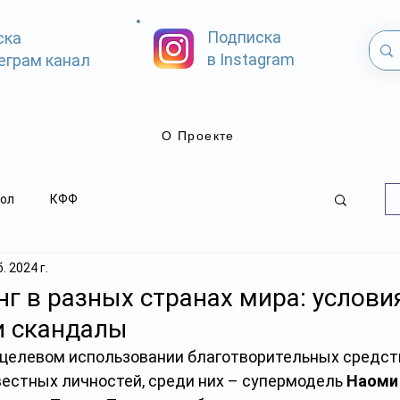
Подписка
ска
в Instagram
еграм канал
О Проекте
ол
КФФ
. 2024 г.
г в разных странах мира: условия
и скандалы
нецелевом использовании благотворительных средст
естных личностей, среди них – супермодель 
Наоми