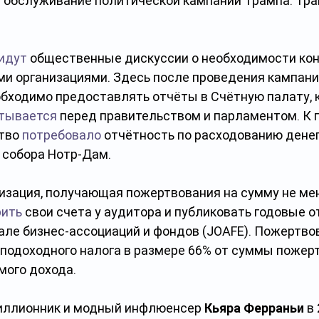
а обслуживание политической кампании Трампа. Тра
идут
 общественные дискуссии о необходимости кон
и организациями. Здесь после проведения кампаний
бходимо предоставлять отчёты в Счётную палату, к
тывается
 перед правительством и парламентом. К п
тво 
потребовало
 отчётность по расходованию денег
 собора Нотр-Дам.
изация, получающая пожертвования на сумму не ме
рить
 свои счета у аудитора и публиковать годовые о
ле бизнес-ассоциаций и фондов (JOAFE). Пожертво
 подоходного налога в размере 66% от суммы пожерт
мого дохода.
миллионник и модный инфлюенсер
 Кьяра Ферраньи
 в