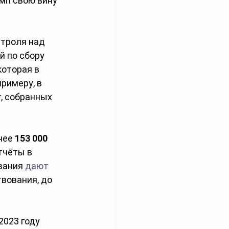
мп свою вину 
троля над 
 по сбору 
оторая в 
римеру, в 
, собранных 
нее 
153 000 
тчёты в 
вания 
дают 
вования, до 
 2023 году 