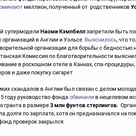
поминают
 миллион, полученный от  родственников 
У
й супермодели 
Наоми Кэмпбелл
 запретили быть п
организаций в Англии и Уэльсе. 
Выяснилось
, что т
творительной организации для борьбы с бедностью 
итанская Комиссия по благотворительности выяснила
вание в роскошном отеле в Каннах, спа-процедуры, 
ров и даже покупку сигарет.
мких скандалов в Англии был связан с делом молод
15 году руководство фонда 
обвинили
 в нецелевом и
 гранта в размере 
3 млн фунтов
стерлингов.
  Орган
ла долги по зарплате, хотя он предназначался на по
 фонд проверок закрылся.