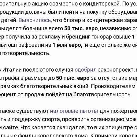
орительную акцию совместно с кондитерской. По ус
продукции должны были пойти на покупку оборудова
детей. 
Выяснилось
, что блогер и кондитерская зара
выделят больнице всего 
50 тыс. евро
, независимо о
р получила за рекламу и брендинг гонорар свыше 
1
ньи оштрафовали на 
1 млн евро, 
 и ещё столько же о
аготворительность.
 Италии после этого случая 
одобрил
 законопроект,
штрафы в размере до
 50 тыс. евро
 за отсутствие ма
 рамках благотворительных акций. Производителям 
роцент от продаж пойдёт на благотворительность.
 также существуют 
налоговые льготы
 для пожертво
ть и поддержку спорта, проверить организацию мож
сайте. Что касается скандалов, то в их эпицентре 
льные фонды королевского дома. К примеру, королю