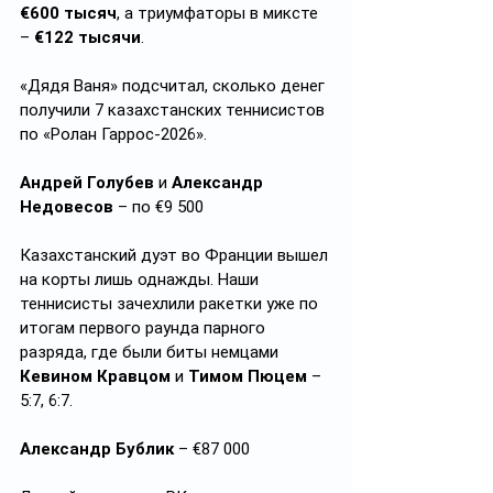
€600 тысяч
, а триумфаторы в миксте 
– 
€122 тысячи
.
«Дядя Ваня» подсчитал, сколько денег 
получили 7 казахстанских теннисистов 
по «Ролан Гаррос-2026». 
Андрей Голубев
 и 
Александр 
Недовесов
 – по €9 500
Казахстанский дуэт во Франции вышел 
на корты лишь однажды. Наши 
теннисисты зачехлили ракетки уже по 
итогам первого раунда парного 
разряда, где были биты немцами 
Кевином Кравцом
 и 
Тимом Пюцем
 – 
5:7, 6:7.
Александр Бублик
 – €87 000 