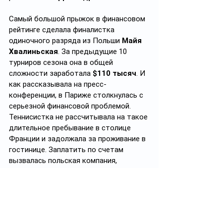
Самый большой прыжок в финансовом 
рейтинге сделала финалистка 
одиночного разряда из Польши 
Майя 
Хвалиньская
. За предыдущие 10 
турниров сезона она в общей 
сложности заработала 
$110 тысяч
. И 
как рассказывала на пресс-
конференции, в Париже столкнулась с 
серьезной финансовой проблемой. 
Теннисистка не рассчитывала на такое 
длительное пребывание в столице 
Франции и задолжала за проживание в 
гостинице. Заплатить по счетам 
вызвалась польская компания, 
финансирующая первую ракетку 
страны 
Игу Швентек
. 
По итогам финала Майя Хвалиньская 
получила 
$1,63 млн
(в 15 раз больше, 