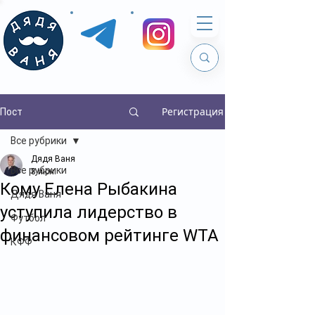
Регистрация
Пост
Все рубрики
Дядя Ваня
Все рубрики
8 июн.
Кому Елена Рыбакина
Дядя Ваня
уступила лидерство в
Футбол
финансовом рейтинге WTA
КФФ