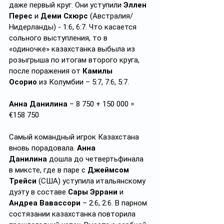
даже первый круг. Они уступили 
Эллен 
Перес
 и 
Деми Схюрс
 (Австралия/
Нидерланды) - 1:6, 6:7. Что касается 
сольного выступления, то в 
«одиночке» казахстанка выбыла из 
розыгрыша по итогам второго круга, 
после поражения от 
Камилы 
Осорио
 из Колумбии – 5:7, 7:6, 5:7.
Анна Данилина
 – 8 750 + 150 000 = 
€158 750 
Самый командный игрок Казахстана 
вновь порадовала. 
Анна 
Данилина
 дошла до четвертьфинала 
в миксте, где в паре с 
Джеймсом 
Трейси
 (США) уступила итальянскому 
дуэту в составе 
Сары Эррани
 и 
Андреа Вавассори
 – 2:6, 2:6. В парном 
состязании казахстанка повторила 