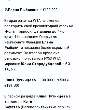
🎾
Елена Рыбакина
 – €130 000
Вторая ракетка WTA не смогла 
повторить свой прошлогодний успех на 
«Ролан Гаррос», где дошла до 4-го 
круга. На нынешнем Открытом 
чемпионате Франции 
Елена 
Рыбакина
 показала более скромный 
результат. Во втором круге она 
сенсационно уступила №53 WTA 
украинке 
Юлии Стародубцевой
 – 6:3, 
1:6, 6:7.
Юлия Путинцева
 – 130 000 + 9 500 = 
€139 500 
В парном разряде 
Юлия Путинцева
 в 
тандеме с 
Кэти 
Боултер
 (Великобритания) не прошли 