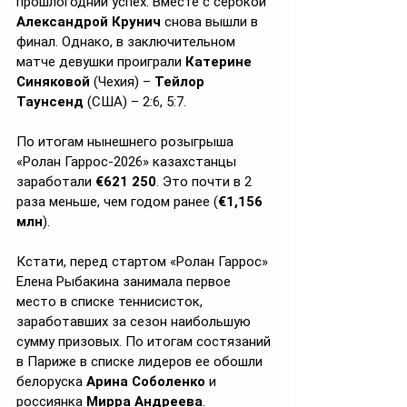
прошлогодний успех. Вместе с сербкой 
Александрой Крунич
 снова вышли в 
финал. Однако, в заключительном 
матче девушки проиграли 
Катерине 
Синяковой
 (Чехия) – 
Тейлор 
Таунсенд
 (США) – 2:6, 5:7.
По итогам нынешнего розыгрыша 
«Ролан Гаррос-2026» казахстанцы 
заработали 
€621 250
. Это почти в 2 
раза меньше, чем годом ранее (
€1,156 
млн
).
Кстати, перед стартом «Ролан Гаррос» 
Елена Рыбакина занимала первое 
место в списке теннисисток, 
заработавших за сезон наибольшую 
сумму призовых. По итогам состязаний 
в Париже в списке лидеров ее обошли 
белоруска 
Арина Соболенко
 и 
россиянка 
Мирра Андреева
. 