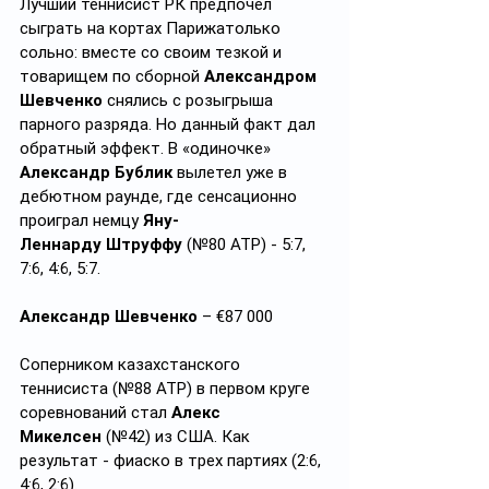
Лучший теннисист РК предпочел 
сыграть на кортах Парижатолько 
сольно: вместе со своим тезкой и 
товарищем по сборной 
Александром 
Шевченко
 снялись с розыгрыша 
парного разряда. Но данный факт дал 
обратный эффект. В «одиночке» 
Александр Бублик
 вылетел уже в 
дебютном раунде, где сенсационно 
проиграл немцу 
Яну-
Леннарду
Штруффу
 (№80 ATP) - 5:7, 
7:6, 4:6, 5:7. 
Александр Шевченко
 – €87 000 
Соперником казахстанского 
теннисиста (№88 ATP) в первом круге 
соревнований стал 
Алекс 
Микелсен
 (№42) из США. Как 
результат - фиаско в трех партиях (2:6, 
4:6, 2:6).